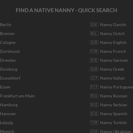
FIND A NATIVE NANNY - QUICK SEARCH
 Berlin
🇩🇰 Nanny Danish
r Bremen
🇳🇱 Nanny Dutch
 Cologne
🇬🇧 Nanny English
r Dortmund
🇫🇷 Nanny French
 Dresden
🇩🇪 Nanny German
 Duisburg
🇬🇷 Nanny Greek
 Dusseldorf
🇮🇹 Nanny Italian
 Essen
🇵🇹 Nanny Portugues
 Frankfurt am Main
🇷🇺 Nanny Russian
r Hamburg
🇷🇸 Nanny Serbian
 Hanover
🇪🇸 Nanny Spanish
Leipzig
🇹🇷 Nanny Turkish
r Munich
🇺🇦 Nanny Ukrainian