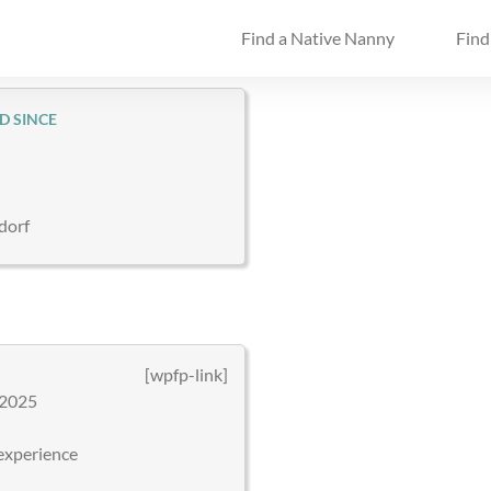
Find a Native Nanny
Find
D SINCE
dorf
[wpfp-link]
2025
experience