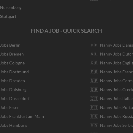
r Nuremberg
Stuttgart
FIND A JOB - QUICK SEARCH
 Jobs Berlin
🇩🇰 Nanny Jobs Dani
 Jobs Bremen
🇳🇱 Nanny Jobs Dutc
 Jobs Cologne
🇬🇧 Nanny Jobs Engli
r Jobs Dortmund
🇫🇷 Nanny Jobs Fren
 Jobs Dresden
🇩🇪 Nanny Jobs Germ
 Jobs Duisburg
🇬🇷 Nanny Jobs Gree
 Jobs Dusseldorf
🇮🇹 Nanny Jobs Italia
 Jobs Essen
🇵🇹 Nanny Jobs Port
 Jobs Frankfurt am Main
🇷🇺 Nanny Jobs Russi
r Jobs Hamburg
🇷🇸 Nanny Jobs Serbi