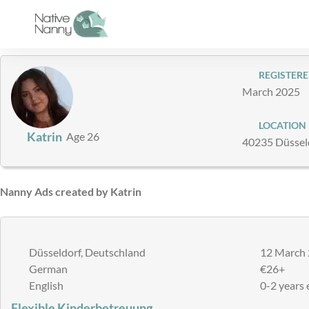
Skip
to
content
REGISTERE
March 2025
LOCATION
Katrin
Age 26
40235 Düssel
Nanny Ads created by Katrin
Düsseldorf, Deutschland
12 March 
German
€26+
English
0-2 years 
Flexible Kinderbetreuung