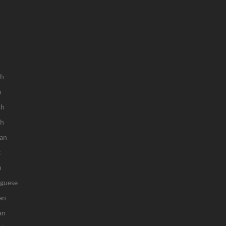
sh
h
sh
ch
an
k
n
uguese
an
an