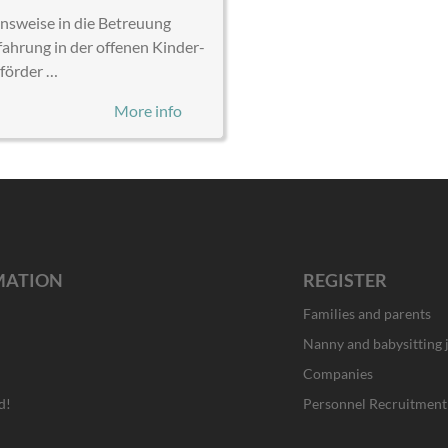
ensweise in die Betreuung
ahrung in der offenen Kinder-
 förder …
More info
MATION
REGISTER
Families and parents
Nanny and babysitting 
Companies
d!
Personnel Recruitment