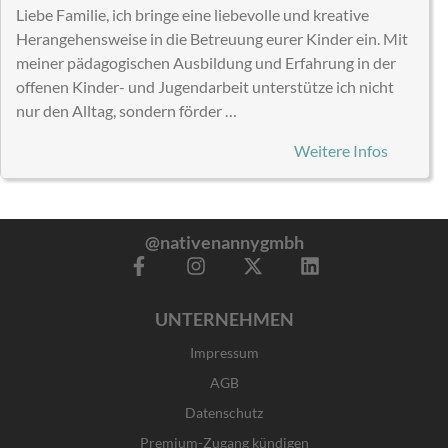
Liebe Familie, ich bringe eine liebevolle und kreative
Herangehensweise in die Betreuung eurer Kinder ein. Mit
meiner pädagogischen Ausbildung und Erfahrung in der
offenen Kinder- und Jugendarbeit unterstütze ich nicht
nur den Alltag, sondern förder …
Weitere Infos
@nativenannygmbh
F
I
X
L
a
n
-
i
c
s
t
n
UNTERNEHMEN
e
t
w
k
b
a
i
e
Impressum
o
g
t
d
o
r
t
i
AGB
k
a
e
n
Datenschutz
-
m
r
f
Premium-Zugang kündigen