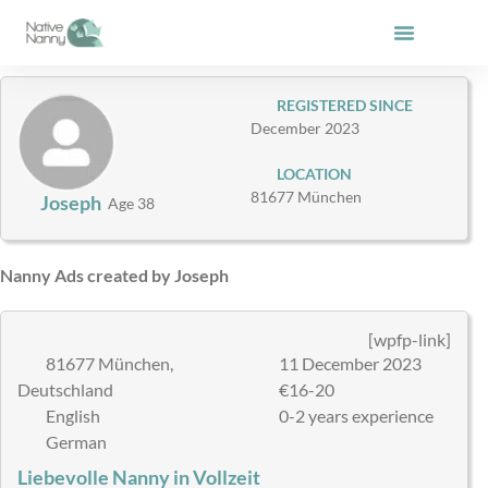
Skip
to
content
REGISTERED SINCE
December 2023
LOCATION
81677 München
Joseph
Age 38
Nanny Ads created by Joseph
[wpfp-link]
81677 München,
11 December 2023
Deutschland
€16-20
English
0-2 years experience
German
Liebevolle Nanny in Vollzeit