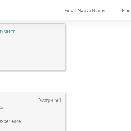
Find a Native Nanny
Find
D SINCE
[wpfp-link]
25
experience