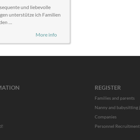
nsequente und liebevolle
gen unterstütze ich Familien
 den …
More info
MATION
REGISTER
Families and parents
Nanny and babysitting 
Companies
d!
Personnel Recruitment