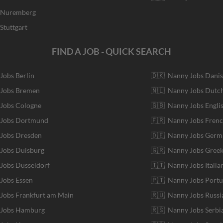
r Nuremberg
Stuttgart
FIND A JOB - QUICK SEARCH
 Jobs Berlin
🇩🇰 Nanny Jobs Dani
 Jobs Bremen
🇳🇱 Nanny Jobs Dutc
 Jobs Cologne
🇬🇧 Nanny Jobs Engli
r Jobs Dortmund
🇫🇷 Nanny Jobs Fren
 Jobs Dresden
🇩🇪 Nanny Jobs Germ
 Jobs Duisburg
🇬🇷 Nanny Jobs Gree
 Jobs Dusseldorf
🇮🇹 Nanny Jobs Italia
 Jobs Essen
🇵🇹 Nanny Jobs Port
 Jobs Frankfurt am Main
🇷🇺 Nanny Jobs Russi
r Jobs Hamburg
🇷🇸 Nanny Jobs Serbi