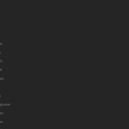
sh
h
sh
ch
an
k
n
uguese
an
an