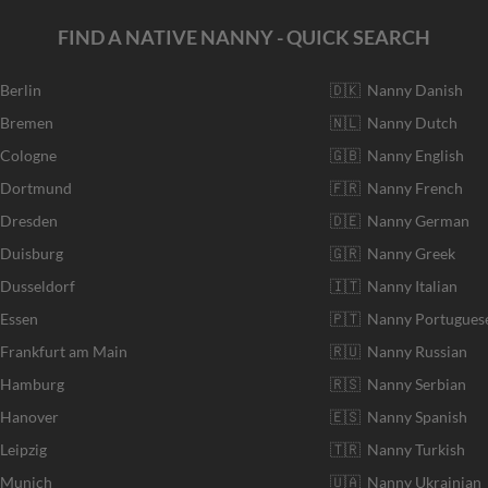
FIND A NATIVE NANNY - QUICK SEARCH
 Berlin
🇩🇰 Nanny Danish
r Bremen
🇳🇱 Nanny Dutch
 Cologne
🇬🇧 Nanny English
r Dortmund
🇫🇷 Nanny French
 Dresden
🇩🇪 Nanny German
 Duisburg
🇬🇷 Nanny Greek
 Dusseldorf
🇮🇹 Nanny Italian
 Essen
🇵🇹 Nanny Portugues
 Frankfurt am Main
🇷🇺 Nanny Russian
r Hamburg
🇷🇸 Nanny Serbian
 Hanover
🇪🇸 Nanny Spanish
Leipzig
🇹🇷 Nanny Turkish
r Munich
🇺🇦 Nanny Ukrainian