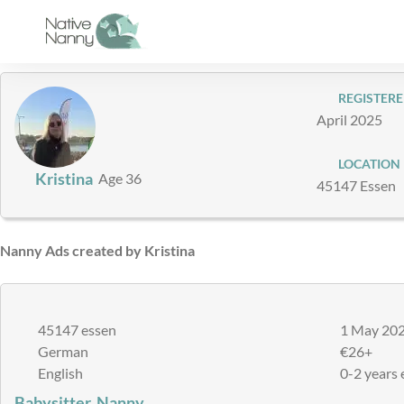
Skip
to
content
REGISTERE
April 2025
LOCATION
Kristina
Age 36
45147 Essen
Nanny Ads created by Kristina
45147 essen
1 May 20
German
€26+
English
0-2 years 
Babysitter, Nanny,