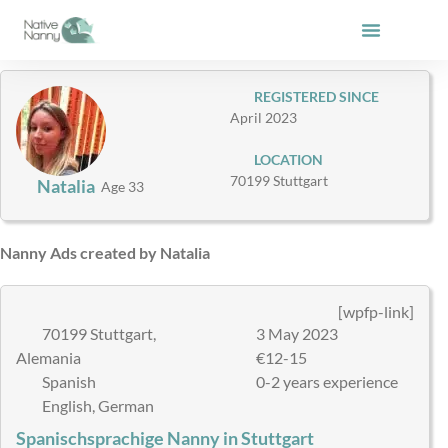
Skip
to
content
REGISTERED SINCE
April 2023
LOCATION
70199 Stuttgart
Natalia
Age 33
Nanny Ads created by Natalia
[wpfp-link]
70199 Stuttgart,
3 May 2023
Alemania
€12-15
Spanish
0-2 years experience
English, German
Spanischsprachige Nanny in Stuttgart