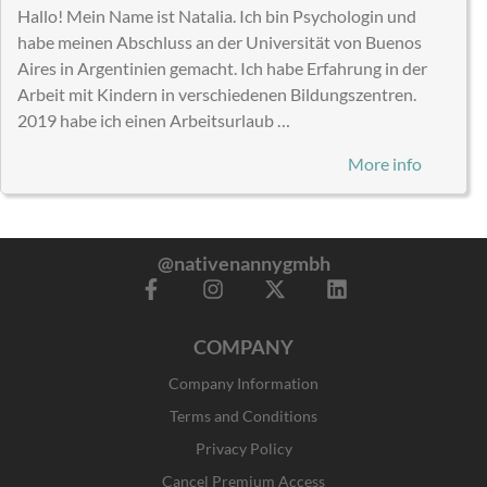
Hallo! Mein Name ist Natalia. Ich bin Psychologin und
habe meinen Abschluss an der Universität von Buenos
Aires in Argentinien gemacht. Ich habe Erfahrung in der
Arbeit mit Kindern in verschiedenen Bildungszentren.
2019 habe ich einen Arbeitsurlaub …
More info
@nativenannygmbh
F
I
X
L
a
n
-
i
c
s
t
n
COMPANY
e
t
w
k
b
a
i
e
Company Information
o
g
t
d
o
r
t
i
Terms and Conditions
k
a
e
n
Privacy Policy
-
m
r
f
Cancel Premium Access