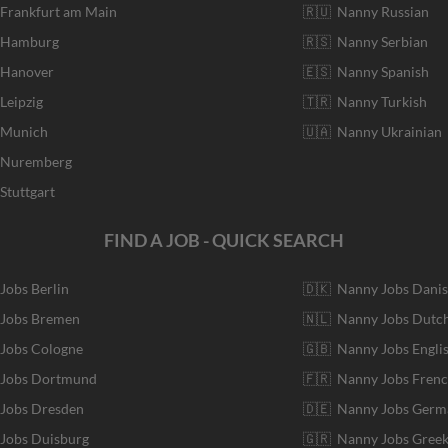
 Frankfurt am Main
🇷🇺 Nanny Russian
r Hamburg
🇷🇸 Nanny Serbian
 Hanover
🇪🇸 Nanny Spanish
Leipzig
🇹🇷 Nanny Turkish
r Munich
🇺🇦 Nanny Ukrainian
r Nuremberg
Stuttgart
FIND A JOB - QUICK SEARCH
 Jobs Berlin
🇩🇰 Nanny Jobs Dani
 Jobs Bremen
🇳🇱 Nanny Jobs Dutc
 Jobs Cologne
🇬🇧 Nanny Jobs Engli
r Jobs Dortmund
🇫🇷 Nanny Jobs Fren
 Jobs Dresden
🇩🇪 Nanny Jobs Germ
 Jobs Duisburg
🇬🇷 Nanny Jobs Gree