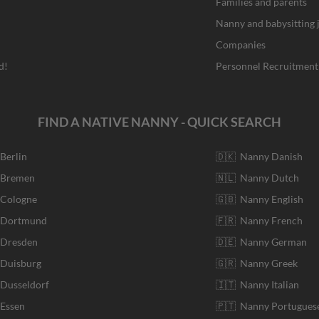
Families and parents
Nanny and babysitting 
Companies
d!
Personnel Recruitment
FIND A NATIVE NANNY - QUICK SEARCH
 Berlin
🇩🇰 Nanny Danish
r Bremen
🇳🇱 Nanny Dutch
 Cologne
🇬🇧 Nanny English
r Dortmund
🇫🇷 Nanny French
 Dresden
🇩🇪 Nanny German
 Duisburg
🇬🇷 Nanny Greek
 Dusseldorf
🇮🇹 Nanny Italian
 Essen
🇵🇹 Nanny Portugues