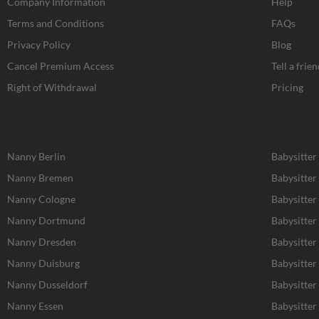
Company Information
Help
o
g
t
d
o
r
t
i
Terms and Conditions
FAQs
k
a
e
n
Privacy Policy
Blog
-
m
r
f
Cancel Premium Access
Tell a frien
Right of Withdrawal
Pricing
Nanny Berlin
Babysitter
Nanny Bremen
Babysitte
Nanny Cologne
Babysitter
Nanny Dortmund
Babysitte
Nanny Dresden
Babysitter
Nanny Duisburg
Babysitter
Nanny Dusseldorf
Babysitter
Nanny Essen
Babysitter