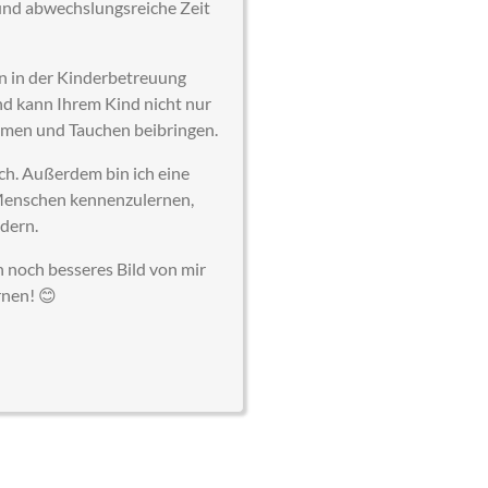
 und abwechslungsreiche Zeit
en in der Kinderbetreuung
d kann Ihrem Kind nicht nur
mmen und Tauchen beibringen.
ch. Außerdem bin ich eine
 Menschen kennenzulernen,
dern.
n noch besseres Bild von mir
rnen! 😊