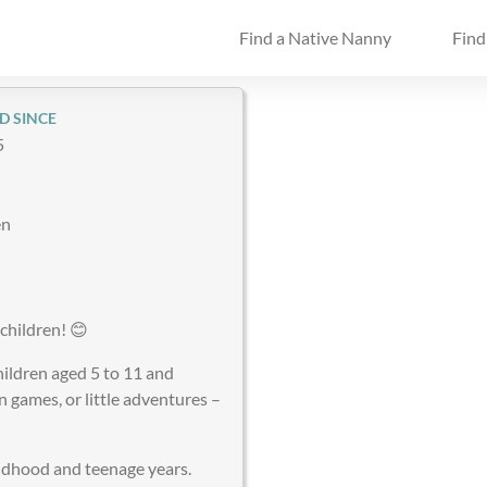
Find a Native Nanny
Find
D SINCE
5
en
children! 😊
hildren aged 5 to 11 and
un games, or little adventures –
ildhood and teenage years.