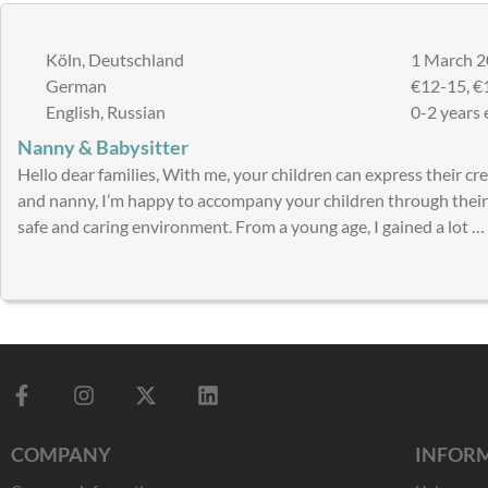
Köln, Deutschland
1 March 2
German
€12-15, €1
English, Russian
0-2 years 
Nanny & Babysitter
Hello dear families, With me, your children can express their crea
and nanny, I’m happy to accompany your children through their d
safe and caring environment. From a young age, I gained a lot …
F
I
X
L
a
n
-
i
c
s
t
n
COMPANY
INFOR
e
t
w
k
b
a
i
e