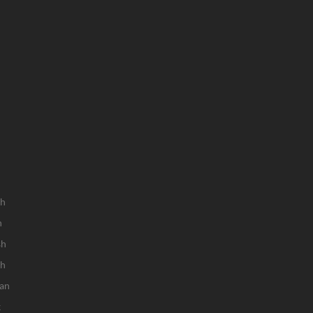
sh
h
sh
ch
an
k