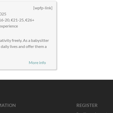
[wpfp-link]
025
6-20, €21-25, €26+
experience
tivity freely. As a babysitter
aily lives and offer them a
More info
MATION
REGISTER