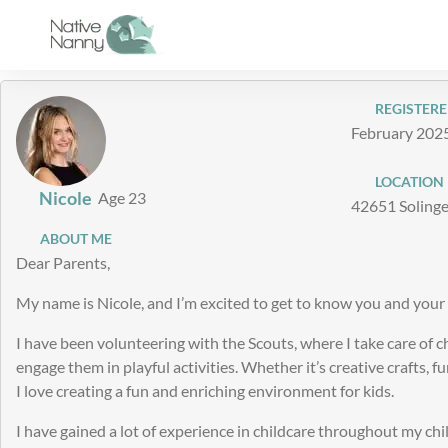
Skip
to
content
REGISTERE
February 202
LOCATION
Nicole
Age 23
42651 Soling
ABOUT ME
Dear Parents,
My name is Nicole, and I’m excited to get to know you and your 
I have been volunteering with the Scouts, where I take care of c
engage them in playful activities. Whether it’s creative crafts, f
I love creating a fun and enriching environment for kids.
I have gained a lot of experience in childcare throughout my ch