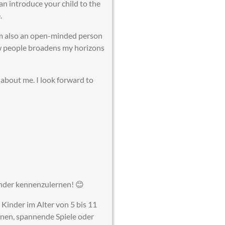
an introduce your child to the
.
am also an open-minded person
ew people broadens my horizons
about me. I look forward to
Kinder kennenzulernen! 😊
 Kinder im Alter von 5 bis 11
onen, spannende Spiele oder