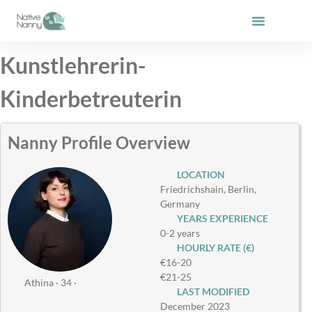
Skip
to
content
Kunstlehrerin-
Kinderbetreuterin
Nanny Profile Overview
LOCATION
Friedrichshain, Berlin,
Germany
YEARS EXPERIENCE
0-2 years
HOURLY RATE (€)
€16-20
€21-25
Athina · 34 ·
LAST MODIFIED
December 2023