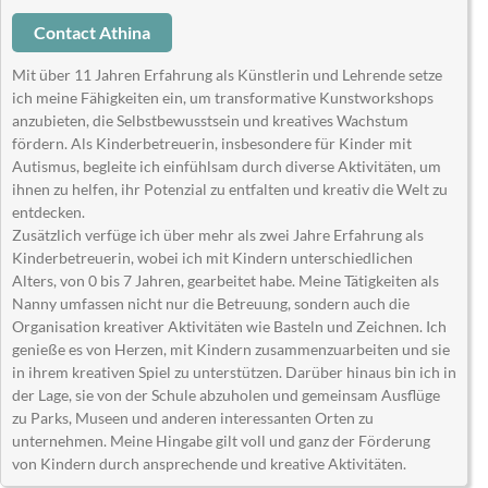
Contact Athina
Mit über 11 Jahren Erfahrung als Künstlerin und Lehrende setze
ich meine Fähigkeiten ein, um transformative Kunstworkshops
anzubieten, die Selbstbewusstsein und kreatives Wachstum
fördern. Als Kinderbetreuerin, insbesondere für Kinder mit
Autismus, begleite ich einfühlsam durch diverse Aktivitäten, um
ihnen zu helfen, ihr Potenzial zu entfalten und kreativ die Welt zu
entdecken.
Zusätzlich verfüge ich über mehr als zwei Jahre Erfahrung als
Kinderbetreuerin, wobei ich mit Kindern unterschiedlichen
Alters, von 0 bis 7 Jahren, gearbeitet habe. Meine Tätigkeiten als
Nanny umfassen nicht nur die Betreuung, sondern auch die
Organisation kreativer Aktivitäten wie Basteln und Zeichnen. Ich
genieße es von Herzen, mit Kindern zusammenzuarbeiten und sie
in ihrem kreativen Spiel zu unterstützen. Darüber hinaus bin ich in
der Lage, sie von der Schule abzuholen und gemeinsam Ausflüge
zu Parks, Museen und anderen interessanten Orten zu
unternehmen. Meine Hingabe gilt voll und ganz der Förderung
von Kindern durch ansprechende und kreative Aktivitäten.