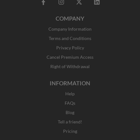
F
I
X
L
a
n
-
i
c
s
t
n
COMPANY
e
t
w
k
b
a
i
e
Company Information
o
g
t
d
o
r
t
i
Terms and Conditions
k
a
e
n
Privacy Policy
-
m
r
f
Cancel Premium Access
Right of Withdrawal
INFORMATION
Help
FAQs
Blog
Tell a friend!
Pricing