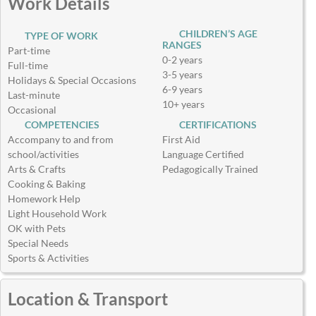
Work Details
CHILDREN’S AGE
TYPE OF WORK
RANGES
Part-time
0-2 years
Full-time
3-5 years
Holidays & Special Occasions
6-9 years
Last-minute
10+ years
Occasional
COMPETENCIES
CERTIFICATIONS
Accompany to and from
First Aid
school/activities
Language Certified
Arts & Crafts
Pedagogically Trained
Cooking & Baking
Homework Help
Light Household Work
OK with Pets
Special Needs
Sports & Activities
Location & Transport