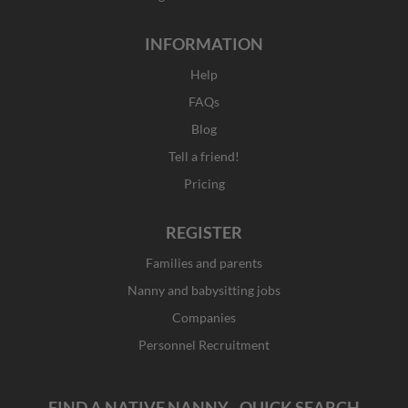
INFORMATION
Help
FAQs
Blog
Tell a friend!
Pricing
REGISTER
Families and parents
Nanny and babysitting jobs
Companies
Personnel Recruitment
FIND A NATIVE NANNY - QUICK SEARCH