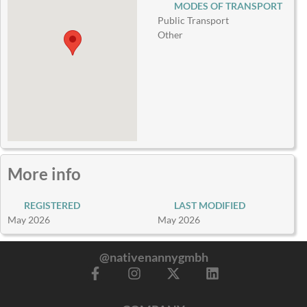
MODES OF TRANSPORT
Public Transport
Other
More info
REGISTERED
LAST MODIFIED
May 2026
May 2026
@nativenannygmbh
F
I
X
L
a
n
-
i
c
s
t
n