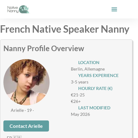
Skip
to
content
French Native Speaker Nanny
Nanny Profile Overview
LOCATION
Berlin, Allemagne
YEARS EXPERIENCE
3-5 years
HOURLY RATE (€)
€21-25
€26+
LAST MODIFIED
Arielle · 19 ·
May 2026
Contact Arielle
– FR 🇫🇷