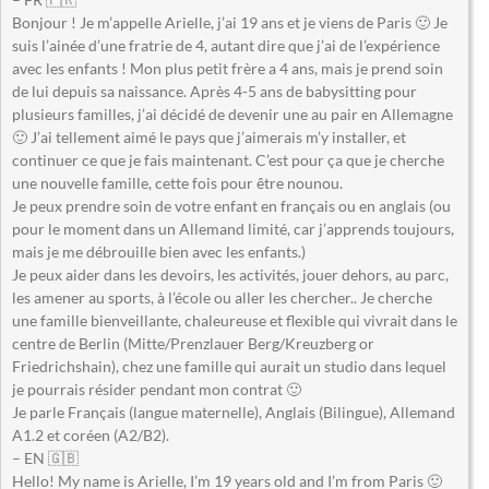
Bonjour ! Je m’appelle Arielle, j’ai 19 ans et je viens de Paris 🙂 Je
suis l’ainée d’une fratrie de 4, autant dire que j’ai de l’expérience
avec les enfants ! Mon plus petit frère a 4 ans, mais je prend soin
de lui depuis sa naissance. Après 4-5 ans de babysitting pour
plusieurs familles, j’ai décidé de devenir une au pair en Allemagne
🙂 J’ai tellement aimé le pays que j’aimerais m’y installer, et
continuer ce que je fais maintenant. C’est pour ça que je cherche
une nouvelle famille, cette fois pour être nounou.
Je peux prendre soin de votre enfant en français ou en anglais (ou
pour le moment dans un Allemand limité, car j’apprends toujours,
mais je me débrouille bien avec les enfants.)
Je peux aider dans les devoirs, les activités, jouer dehors, au parc,
les amener au sports, à l’école ou aller les chercher.. Je cherche
une famille bienveillante, chaleureuse et flexible qui vivrait dans le
centre de Berlin (Mitte/Prenzlauer Berg/Kreuzberg or
Friedrichshain), chez une famille qui aurait un studio dans lequel
je pourrais résider pendant mon contrat 🙂
Je parle Français (langue maternelle), Anglais (Bilingue), Allemand
A1.2 et coréen (A2/B2).
– EN 🇬🇧
Hello! My name is Arielle, I’m 19 years old and I’m from Paris 🙂