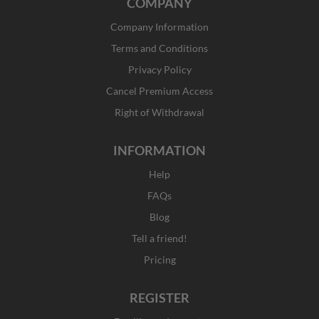
COMPANY
e
t
w
k
b
a
i
e
Company Information
o
g
t
d
o
r
t
i
Terms and Conditions
k
a
e
n
Privacy Policy
-
m
r
f
Cancel Premium Access
Right of Withdrawal
INFORMATION
Help
FAQs
Blog
Tell a friend!
Pricing
REGISTER