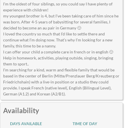
I’m the oldest of four siblings, so you could say I have plenty of
experience with children!
my youngest brother is 4, but I’ve been taking care of him since he
was born. After 4-5 years of babysitting for several families, I
decided to become an au pair in Germany 🙂
I loved the country so much that I’d like to settle there and
continue what I’m doing now. That’s why I’m looking for a new
family, this time to be a nanny.
I can offer your child a complete care in french or in english 🙂
Help in homework, activities, playing outside, singing, bringing
them to sport..
I’m searching for a kind, warm and flexible family that would be
based in the center of Berlin (Mitte/Prenzlauer Berg/Kreuzberg or
Friedrichshain) with a live-in position or a studio they could
provide. I speak French (native level(, English (Bilingual Level),
German (A1.2) and Korean (A2/B1).
Availability
DAYS AVAILABLE
TIME OF DAY