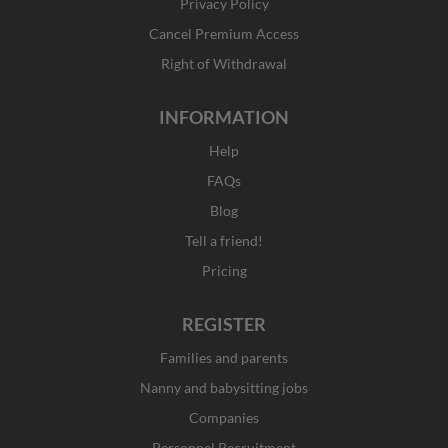
Privacy Policy
-
m
r
f
Cancel Premium Access
Right of Withdrawal
INFORMATION
Help
FAQs
Blog
Tell a friend!
Pricing
REGISTER
Families and parents
Nanny and babysitting jobs
Companies
Personnel Recruitment