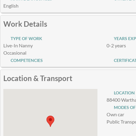
English
Work Details
TYPE OF WORK
YEARS EXP
Live-In Nanny
0-2 years
Occasional
COMPETENCIES
CERTIFICA
Location & Transport
LOCATION
88400 Wartha
MODES OF
Own car
Public Transp