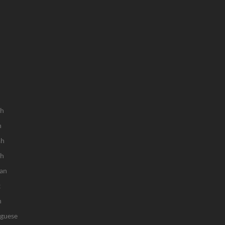
sh
h
sh
ch
an
k
n
uguese