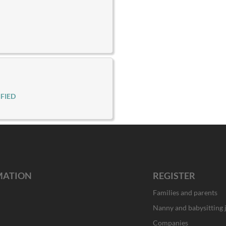
FIED
MATION
REGISTER
Families and parents
Nanny and babysitting 
Companies