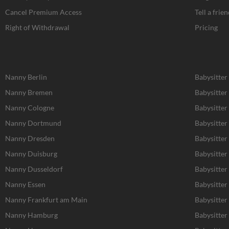
-
m
r
f
Cancel Premium Access
Tell a frien
Right of Withdrawal
Pricing
Nanny Berlin
Babysitter
Nanny Bremen
Babysitte
Nanny Cologne
Babysitter
Nanny Dortmund
Babysitte
Nanny Dresden
Babysitter
Nanny Duisburg
Babysitter
Nanny Dusseldorf
Babysitter
Nanny Essen
Babysitter
Nanny Frankfurt am Main
Babysitter
Nanny Hamburg
Babysitte