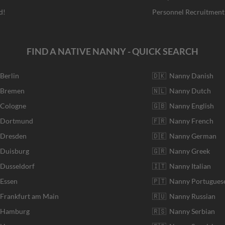
d!
Personnel Recruitment
FIND A NATIVE NANNY - QUICK SEARCH
 Berlin
🇩🇰 Nanny Danish
r Bremen
🇳🇱 Nanny Dutch
 Cologne
🇬🇧 Nanny English
r Dortmund
🇫🇷 Nanny French
 Dresden
🇩🇪 Nanny German
 Duisburg
🇬🇷 Nanny Greek
 Dusseldorf
🇮🇹 Nanny Italian
 Essen
🇵🇹 Nanny Portugues
 Frankfurt am Main
🇷🇺 Nanny Russian
r Hamburg
🇷🇸 Nanny Serbian