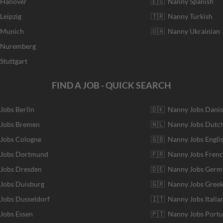
 Hanover
🇪🇸 Nanny Spanish
Leipzig
🇹🇷 Nanny Turkish
r Munich
🇺🇦 Nanny Ukrainian
r Nuremberg
Stuttgart
FIND A JOB - QUICK SEARCH
 Jobs Berlin
🇩🇰 Nanny Jobs Dani
 Jobs Bremen
🇳🇱 Nanny Jobs Dutc
 Jobs Cologne
🇬🇧 Nanny Jobs Engli
r Jobs Dortmund
🇫🇷 Nanny Jobs Fren
 Jobs Dresden
🇩🇪 Nanny Jobs Germ
 Jobs Duisburg
🇬🇷 Nanny Jobs Gree
 Jobs Dusseldorf
🇮🇹 Nanny Jobs Italia
 Jobs Essen
🇵🇹 Nanny Jobs Port