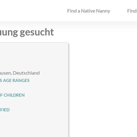
Find a Native Nanny
Find
uung gesucht
usen, Deutschland
S AGE RANGES
F CHILDREN
FIED