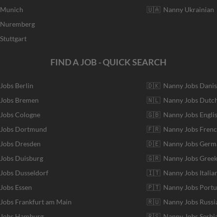
r Munich
🇺🇦 Nanny Ukrainian
r Nuremberg
Stuttgart
FIND A JOB - QUICK SEARCH
 Jobs Berlin
🇩🇰 Nanny Jobs Dani
 Jobs Bremen
🇳🇱 Nanny Jobs Dutc
 Jobs Cologne
🇬🇧 Nanny Jobs Engli
r Jobs Dortmund
🇫🇷 Nanny Jobs Fren
 Jobs Dresden
🇩🇪 Nanny Jobs Germ
 Jobs Duisburg
🇬🇷 Nanny Jobs Gree
 Jobs Dusseldorf
🇮🇹 Nanny Jobs Italia
 Jobs Essen
🇵🇹 Nanny Jobs Port
 Jobs Frankfurt am Main
🇷🇺 Nanny Jobs Russi
r Jobs Hamburg
🇷🇸 Nanny Jobs Serbi