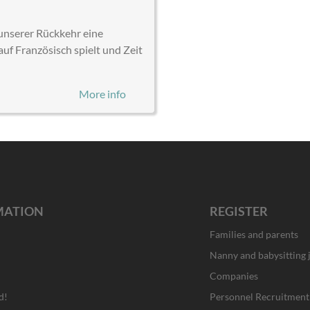
 unserer Rückkehr eine
uf Französisch spielt und Zeit
More info
MATION
REGISTER
Families and parents
Nanny and babysitting 
Companies
d!
Personnel Recruitment