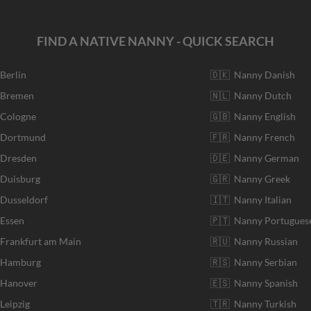
FIND A NATIVE NANNY - QUICK SEARCH
 Berlin
🇩🇰 Nanny Danish
r Bremen
🇳🇱 Nanny Dutch
 Cologne
🇬🇧 Nanny English
r Dortmund
🇫🇷 Nanny French
 Dresden
🇩🇪 Nanny German
 Duisburg
🇬🇷 Nanny Greek
 Dusseldorf
🇮🇹 Nanny Italian
 Essen
🇵🇹 Nanny Portugues
 Frankfurt am Main
🇷🇺 Nanny Russian
r Hamburg
🇷🇸 Nanny Serbian
 Hanover
🇪🇸 Nanny Spanish
Leipzig
🇹🇷 Nanny Turkish