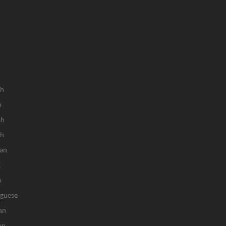
sh
h
sh
ch
an
k
n
uguese
an
an