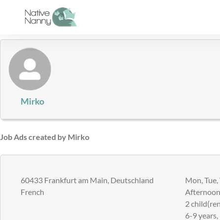
Skip
to
content
Mirko
Job Ads created by Mirko
60433 Frankfurt am Main, Deutschland
Mon, Tue, W
French
Afternoons
2 child(ren
6-9 years,