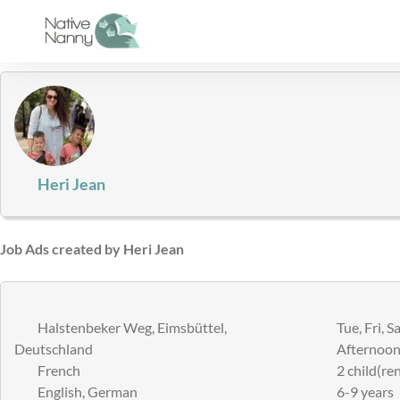
Skip
to
content
Heri Jean
Job Ads created by Heri Jean
Halstenbeker Weg, Eimsbüttel,
Tue, Fri, S
Deutschland
Afternoons
French
2 child(ren
English, German
6-9 years