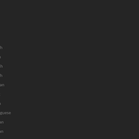
sh
h
sh
ch
an
k
n
uguese
an
an