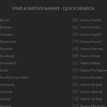
FIND A NATIVE NANNY - QUICK SEARCH
 Berlin
🇩🇰 Nanny Danish
r Bremen
🇳🇱 Nanny Dutch
 Cologne
🇬🇧 Nanny English
r Dortmund
🇫🇷 Nanny French
 Dresden
🇩🇪 Nanny German
 Duisburg
🇬🇷 Nanny Greek
 Dusseldorf
🇮🇹 Nanny Italian
 Essen
🇵🇹 Nanny Portugues
 Frankfurt am Main
🇷🇺 Nanny Russian
r Hamburg
🇷🇸 Nanny Serbian
 Hanover
🇪🇸 Nanny Spanish
Leipzig
🇹🇷 Nanny Turkish
r Munich
🇺🇦 Nanny Ukrainian