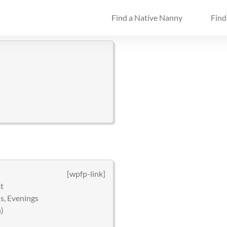
Find a Native Nanny
Find
[wpfp-link]
at
, Evenings
)