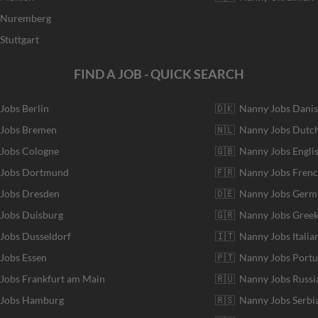
r Nuremberg
Stuttgart
FIND A JOB - QUICK SEARCH
 Jobs Berlin
🇩🇰 Nanny Jobs Dani
 Jobs Bremen
🇳🇱 Nanny Jobs Dutc
 Jobs Cologne
🇬🇧 Nanny Jobs Engli
r Jobs Dortmund
🇫🇷 Nanny Jobs Fren
 Jobs Dresden
🇩🇪 Nanny Jobs Germ
 Jobs Duisburg
🇬🇷 Nanny Jobs Gree
 Jobs Dusseldorf
🇮🇹 Nanny Jobs Italia
 Jobs Essen
🇵🇹 Nanny Jobs Port
 Jobs Frankfurt am Main
🇷🇺 Nanny Jobs Russi
r Jobs Hamburg
🇷🇸 Nanny Jobs Serbi