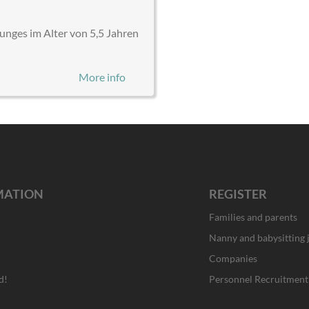
unges im Alter von 5,5 Jahren
More info
MATION
REGISTER
Families and parents
Nanny and babysitting 
Companies
d!
Personnel Recruitment