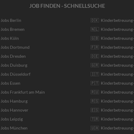
JOB FINDEN - SCHNELLSUCHE
-Jobs Berlin
🇩🇰 Kinderbetreuung
r-Jobs Bremen
🇳🇱 Kinderbetreuung-
-Jobs Köln
🇬🇧 Kinderbetreuung-
r-Jobs Dortmund
🇫🇷 Kinderbetreuung-
-Jobs Dresden
🇩🇪 Kinderbetreuung
-Jobs Duisburg
🇬🇷 Kinderbetreuung-
-Jobs Düsseldorf
🇮🇹 Kinderbetreuung-J
-Jobs Essen
🇵🇹 Kinderbetreuung-
-Jobs Frankfurt am Main
🇷🇺 Kinderbetreuung-
r-Jobs Hamburg
🇷🇸 Kinderbetreuung-
r-Jobs Hannover
🇪🇸 Kinderbetreuung-
-Jobs Leipzig
🇹🇷 Kinderbetreuung-
r-Jobs München
🇺🇦 Kinderbetreuung-