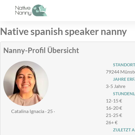
Zum
Inhalt
springen
Native spanish speaker nanny
Nanny-Profil Übersicht
STANDOR
79244 Münste
JAHRE ER
3-5 Jahre
STUNDENLO
12-15 €
16-20 €
Catalina Ignacia · 25 ·
21-25 €
26+ €
ZULETZT A