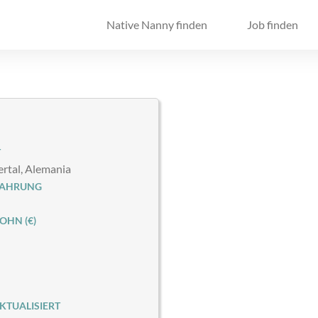
Native Nanny finden
Job finden
T
rtal, Alemania
FAHRUNG
HN (€)
KTUALISIERT