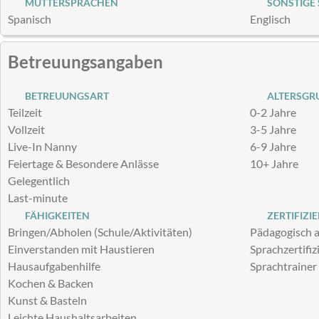
MUTTERSPRACHEN
SONSTIGE
Spanisch
Englisch
Betreuungsangaben
BETREUUNGSART
ALTERSGRU
Teilzeit
0-2 Jahre
Vollzeit
3-5 Jahre
Live-In Nanny
6-9 Jahre
Feiertage & Besondere Anlässe
10+ Jahre
Gelegentlich
Last-minute
FÄHIGKEITEN
ZERTIFIZI
Bringen/Abholen (Schule/Aktivitäten)
Pädagogisch a
Einverstanden mit Haustieren
Sprachzertifiz
Hausaufgabenhilfe
Sprachtrainer
Kochen & Backen
Kunst & Basteln
Leichte Haushaltsarbeiten