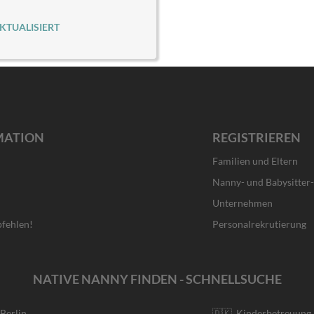
KTUALISIERT
MATION
REGISTRIEREN
Familien und Eltern
Nanny- und Babysitter
Unternehmen
fehlen!
Personalrekrutierung
NATIVE NANNY FINDEN - SCHNELLSUCHE
 Berlin
🇩🇰 Kinderbetreuung