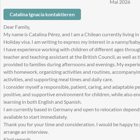
Mai 2026
Catalina Ignacia kontaktieren
Dear Family,
My name is Catalina Pérez, and I am a Chilean currently living 
Holiday visa. I am writing to express my interest in a nanny/baby
I have experience working with children of different ages throu
teacher and teaching assistant at the British Council, as well as
provided to families during afternoons and evenings. My experie
with homework, organizing activities and routines, accompanyin
activities, and supporting meal times and daily care.
I consider myself a responsible, patient, caring, and adaptable per
positive, and supportive environment for children, while also 
learning in both English and Spanish.
I am currently based in Germany and open to relocation dependi
available to start immediately.
Thank you for your time and consideration. I would be happy to
arrange an interview.
Kind regards,