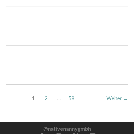
1
2
…
58
Weiter
→
@nativenannygmbh