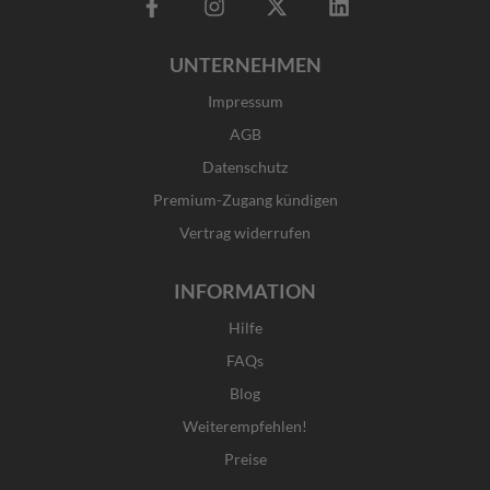
F
I
X
L
a
n
-
i
c
s
t
n
UNTERNEHMEN
e
t
w
k
b
a
i
e
Impressum
o
g
t
d
o
r
t
i
AGB
k
a
e
n
Datenschutz
-
m
r
f
Premium-Zugang kündigen
Vertrag widerrufen
INFORMATION
Hilfe
FAQs
Blog
Weiterempfehlen!
Preise