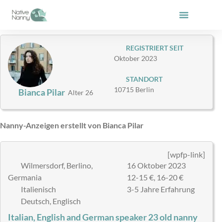
Zum
Inhalt
springen
REGISTRIERT SEIT
Oktober 2023
STANDORT
10715 Berlin
Bianca Pilar
Alter 26
Nanny-Anzeigen erstellt von Bianca Pilar
[wpfp-link]
Wilmersdorf, Berlino,
16 Oktober 2023
Germania
12-15 €, 16-20 €
Italienisch
3-5 Jahre Erfahrung
Deutsch, Englisch
Italian, English and German speaker 23 old nanny