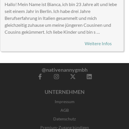
Hallo! Mein Name ist Bianca, ich bin 23 Jahre alt und lebe
seit einem Jahr in Berlin. Ich habe drei Jahre
Berufserfahrung in Italien gesammelt und mich
gleichzeitig zuhause um meine jüngeren Cousinen und
Cousins gekümmert. Ich liebe Kinder und bin s …
Weitere Infos
@nativenannygmbh
F
I
X
L
a
n
-
i
c
s
t
n
UNTERNEHMEN
e
t
w
k
b
a
i
e
Impressum
o
g
t
d
o
r
t
i
AGB
k
a
e
n
Datenschutz
-
m
r
f
Premium-Zugang kündigen