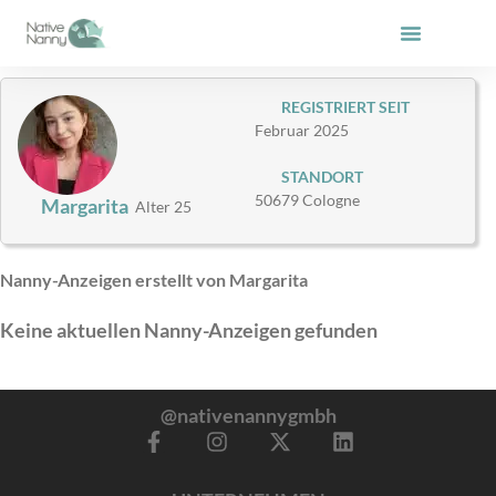
Zum
Inhalt
springen
REGISTRIERT SEIT
Februar 2025
STANDORT
50679 Cologne
Margarita
Alter 25
Nanny-Anzeigen erstellt von Margarita
Keine aktuellen Nanny-Anzeigen gefunden
@nativenannygmbh
F
I
X
L
a
n
-
i
c
s
t
n