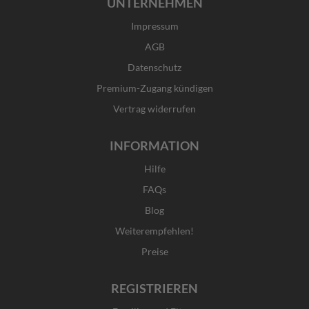
UNTERNEHMEN
e
t
w
k
b
a
i
e
Impressum
o
g
t
d
o
r
t
i
AGB
k
a
e
n
Datenschutz
-
m
r
f
Premium-Zugang kündigen
Vertrag widerrufen
INFORMATION
Hilfe
FAQs
Blog
Weiterempfehlen!
Preise
REGISTRIEREN