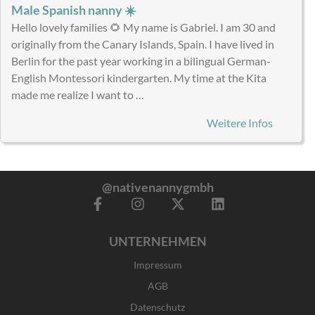
Male Spanish nanny ☀️
Hello lovely families 🌻 My name is Gabriel. I am 30 and
originally from the Canary Islands, Spain. I have lived in
Berlin for the past year working in a bilingual German-
English Montessori kindergarten. My time at the Kita
made me realize I want to …
Weitere Infos
@nativenannygmbh
F
I
X
L
a
n
-
i
c
s
t
n
UNTERNEHMEN
e
t
w
k
b
a
i
e
Impressum
o
g
t
d
o
r
t
i
AGB
k
a
e
n
Datenschutz