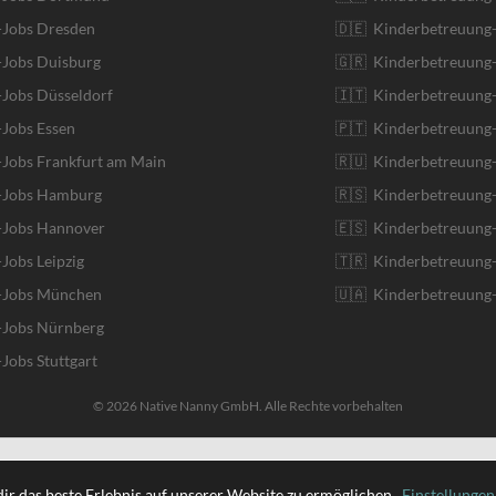
-Jobs Dresden
🇩🇪 Kinderbetreuung
-Jobs Duisburg
🇬🇷 Kinderbetreuung-
-Jobs Düsseldorf
🇮🇹 Kinderbetreuung-J
-Jobs Essen
🇵🇹 Kinderbetreuung-
-Jobs Frankfurt am Main
🇷🇺 Kinderbetreuung-
r-Jobs Hamburg
🇷🇸 Kinderbetreuung-
r-Jobs Hannover
🇪🇸 Kinderbetreuung-
-Jobs Leipzig
🇹🇷 Kinderbetreuung-
r-Jobs München
🇺🇦 Kinderbetreuung-
-Jobs Nürnberg
-Jobs Stuttgart
© 2026 Native Nanny GmbH. Alle Rechte vorbehalten
English
ir das beste Erlebnis auf unserer Website zu ermöglichen.
Einstellungen