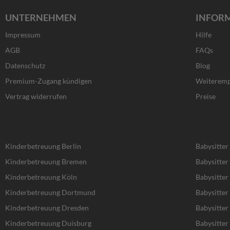
c
s
t
n
UNTERNEHMEN
INFOR
e
t
w
k
b
a
i
e
Impressum
Hilfe
o
g
t
d
o
r
t
i
AGB
FAQs
k
a
e
n
Datenschutz
Blog
-
m
r
f
Premium-Zugang kündigen
Weiteremp
Vertrag widerrufen
Preise
Kinderbetreuung Berlin
Babysitter
Kinderbetreuung Bremen
Babysitte
Kinderbetreuung Köln
Babysitter
Kinderbetreuung Dortmund
Babysitte
Kinderbetreuung Dresden
Babysitter
Kinderbetreuung Duisburg
Babysitter