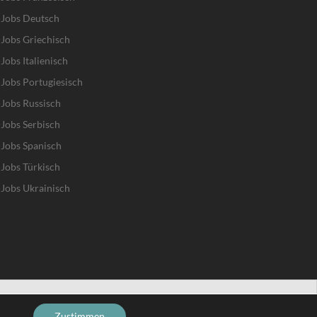
-Jobs Deutsch
Jobs Griechisch
obs Italienisch
Jobs Portugiesisch
Jobs Russisch
Jobs Serbisch
Jobs Spanisch
Jobs Türkisch
Jobs Ukrainisch
.
Zustimmen