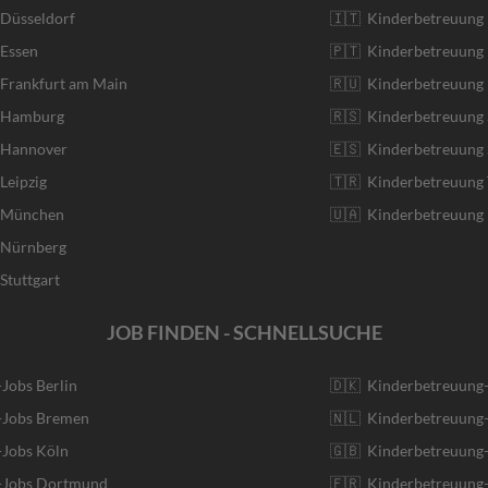
 Düsseldorf
🇮🇹 Kinderbetreuung I
 Essen
🇵🇹 Kinderbetreuung 
 Frankfurt am Main
🇷🇺 Kinderbetreuung 
r Hamburg
🇷🇸 Kinderbetreuung 
r Hannover
🇪🇸 Kinderbetreuung 
Leipzig
🇹🇷 Kinderbetreuung 
r München
🇺🇦 Kinderbetreuung 
r Nürnberg
Stuttgart
JOB FINDEN - SCHNELLSUCHE
-Jobs Berlin
🇩🇰 Kinderbetreuung
r-Jobs Bremen
🇳🇱 Kinderbetreuung-
-Jobs Köln
🇬🇧 Kinderbetreuung-
r-Jobs Dortmund
🇫🇷 Kinderbetreuung-