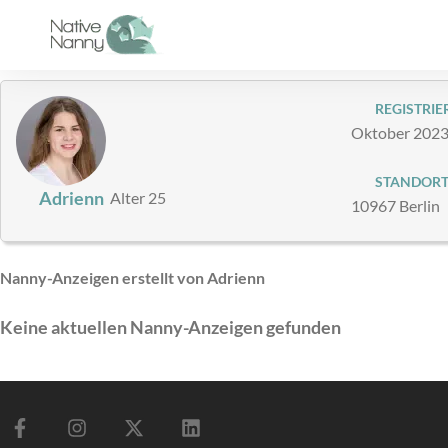
Zum
Inhalt
springen
REGISTRIER
Oktober 202
STANDOR
Adrienn
Alter 25
10967 Berlin
Nanny-Anzeigen erstellt von Adrienn
Keine aktuellen Nanny-Anzeigen gefunden
F
I
X
L
a
n
-
i