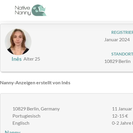
Zum
Inhalt
springen
REGISTRIER
Januar 2024
STANDOR
Inês
Alter 25
10829 Berlin
Nanny-Anzeigen erstellt von Inês
10829 Berlin, Germany
11 Januar
Portugiesisch
12-15 €
Englisch
0-2 Jahre 
Nanny