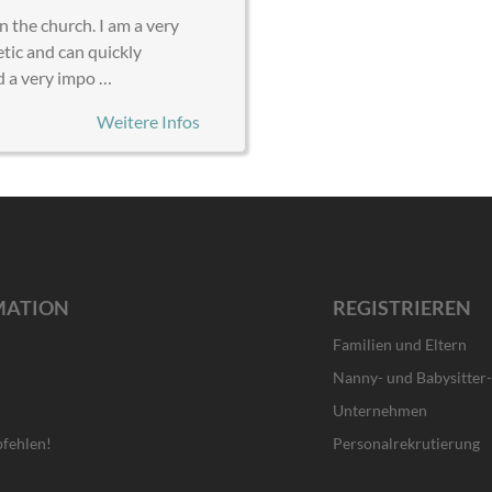
n the church. I am a very
etic and can quickly
d a very impo …
Weitere Infos
MATION
REGISTRIEREN
Familien und Eltern
Nanny- und Babysitter
Unternehmen
fehlen!
Personalrekrutierung