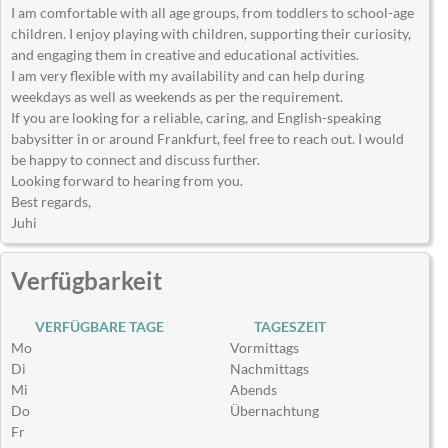
I am comfortable with all age groups, from toddlers to school-age
children. I enjoy playing with children, supporting their curiosity,
and engaging them in creative and educational activities.
I am very flexible with my availability and can help during
weekdays as well as weekends as per the requirement.
If you are looking for a reliable, caring, and English-speaking
babysitter in or around Frankfurt, feel free to reach out. I would
be happy to connect and discuss further.
Looking forward to hearing from you.
Best regards,
Juhi
Verfügbarkeit
VERFÜGBARE TAGE
TAGESZEIT
Mo
Vormittags
Di
Nachmittags
Mi
Abends
Do
Übernachtung
Fr