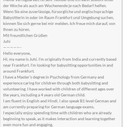
der Woche als auch am Wochenende je nach Bedarf helfen.
Wenn Sie eine zuverlässige, fürsorgliche und englischsprachige
Babysitterin in oder im Raum Frankfurt und Umgebung suchen,
können Sie sich gerne bei mir melden. Ich freue mich darauf, von
Ihnen zu hören.
Mit freundlichen Grüßen
Juhi
—————-
Hello everyone,
Hi, my name is Juhi. I’m originally from India and currently based
near Frankfurt. I’m looking for babysitting opportunities in and
around Frankfurt.
I have a Master’s degree in Psychology from Germany and
experience caring for children through both babysitting and
volunteering. I have worked with children of different ages over
the years, including a 4 years old German child.
I am fluent in English and Hindi. I also speak B1 level German and
am currently preparing for German language exams.
I especially enjoy spending time with children who are already
beginning to speak, as it makes interaction and learning together
even more fun and engaging.