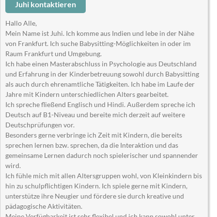
Juhi kontaktieren
Hallo Alle,
Mein Name ist Juhi. Ich komme aus Indien und lebe in der Nähe
von Frankfurt. Ich suche Babysitting-Möglichkeiten in oder im
Raum Frankfurt und Umgebung.
Ich habe einen Masterabschluss in Psychologie aus Deutschland
und Erfahrung in der Kinderbetreuung sowohl durch Babysitting
als auch durch ehrenamtliche Tätigkeiten. Ich habe im Laufe der
Jahre mit Kindern unterschiedlichen Alters gearbeitet.
Ich spreche fließend Englisch und Hindi. Außerdem spreche ich
Deutsch auf B1-Niveau und bereite mich derzeit auf weitere
Deutschprüfungen vor.
Besonders gerne verbringe ich Zeit mit Kindern, die bereits
sprechen lernen bzw. sprechen, da die Interaktion und das
gemeinsame Lernen dadurch noch spielerischer und spannender
wird.
Ich fühle mich mit allen Altersgruppen wohl, von Kleinkindern bis
hin zu schulpflichtigen Kindern. Ich spiele gerne mit Kindern,
unterstütze ihre Neugier und fördere sie durch kreative und
pädagogische Aktivitäten.
Meine Verfügbarkeit ist sehr flexibel und ich kann sowohl unter