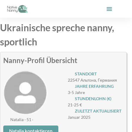
Zum
Inhalt
springen
Ukrainische spreche nanny,
sportlich
Nanny-Profil Übersicht
STANDORT
22547 Альтона, Германия
JAHRE ERFAHRUNG
3-5 Jahre
STUNDENLOHN (€)
21-25 €
ZULETZT AKTUALISIERT
Januar 2025
Natalia · 51 ·
Natalia kontaktieren