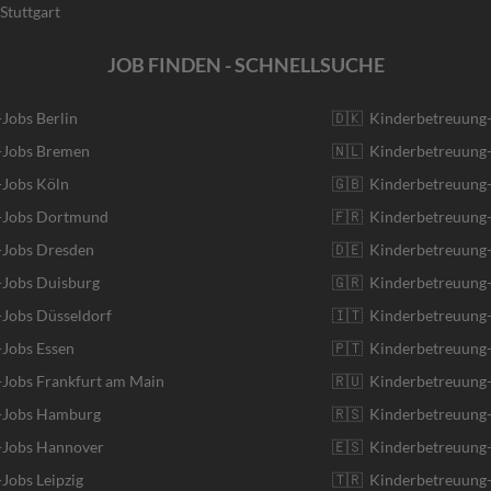
Stuttgart
JOB FINDEN - SCHNELLSUCHE
-Jobs Berlin
🇩🇰 Kinderbetreuung
r-Jobs Bremen
🇳🇱 Kinderbetreuung-
-Jobs Köln
🇬🇧 Kinderbetreuung-
r-Jobs Dortmund
🇫🇷 Kinderbetreuung-
-Jobs Dresden
🇩🇪 Kinderbetreuung
-Jobs Duisburg
🇬🇷 Kinderbetreuung-
-Jobs Düsseldorf
🇮🇹 Kinderbetreuung-J
-Jobs Essen
🇵🇹 Kinderbetreuung-
-Jobs Frankfurt am Main
🇷🇺 Kinderbetreuung-
r-Jobs Hamburg
🇷🇸 Kinderbetreuung-
r-Jobs Hannover
🇪🇸 Kinderbetreuung-
-Jobs Leipzig
🇹🇷 Kinderbetreuung-