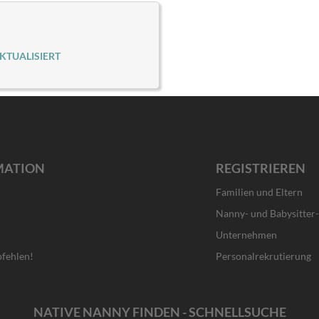
KTUALISIERT
MATION
REGISTRIEREN
Familien und Eltern
Nanny- und Babysitter
Unternehmen
fehlen!
Personalrekrutierung
NATIVE NANNY FINDEN - SCHNELLSUCHE