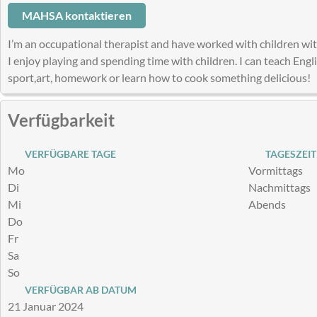
MAHSA kontaktieren
I’m an occupational therapist and have worked with children wit
I enjoy playing and spending time with children. I can teach Eng
sport,art, homework or learn how to cook something delicious!
Verfügbarkeit
VERFÜGBARE TAGE
TAGESZEIT
Mo
Vormittags
Di
Nachmittags
Mi
Abends
Do
Fr
Sa
So
VERFÜGBAR AB DATUM
21 Januar 2024