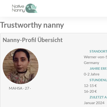
Zum
Inhalt
springen
Trustworthy nanny
Nanny-Profil Übersicht
STANDOR
Werner-von-S
Germany
JAHRE ER
0-2 Jahre
STUNDENLO
12-15 €
MAHSA · 27 ·
16-20 €
ZULETZT A
Januar 2024