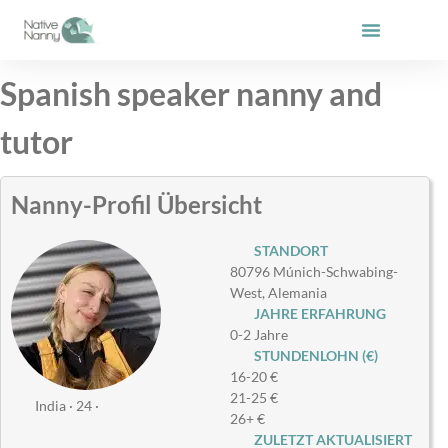
Zum
Inhalt
springen
Spanish speaker nanny and
tutor
Nanny-Profil Übersicht
STANDORT
80796 Múnich-Schwabing-
West, Alemania
JAHRE ERFAHRUNG
0-2 Jahre
STUNDENLOHN (€)
16-20 €
21-25 €
India · 24 ·
26+ €
ZULETZT AKTUALISIERT