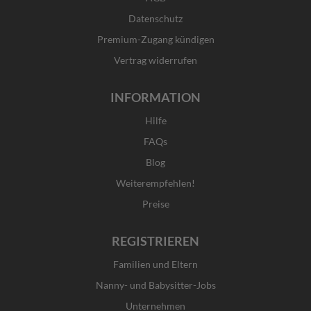
k
a
e
n
Datenschutz
-
m
r
f
Premium-Zugang kündigen
Vertrag widerrufen
INFORMATION
Hilfe
FAQs
Blog
Weiterempfehlen!
Preise
REGISTRIEREN
Familien und Eltern
Nanny- und Babysitter-Jobs
Unternehmen