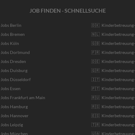
JOB FINDEN - SCHNELLSUCHE
-Jobs Berlin
🇩🇰 Kinderbetreuung
r-Jobs Bremen
🇳🇱 Kinderbetreuung-
-Jobs Köln
🇬🇧 Kinderbetreuung-
r-Jobs Dortmund
🇫🇷 Kinderbetreuung-
-Jobs Dresden
🇩🇪 Kinderbetreuung
-Jobs Duisburg
🇬🇷 Kinderbetreuung-
-Jobs Düsseldorf
🇮🇹 Kinderbetreuung-J
-Jobs Essen
🇵🇹 Kinderbetreuung-
-Jobs Frankfurt am Main
🇷🇺 Kinderbetreuung-
r-Jobs Hamburg
🇷🇸 Kinderbetreuung-
r-Jobs Hannover
🇪🇸 Kinderbetreuung-
-Jobs Leipzig
🇹🇷 Kinderbetreuung-
r-Jobs München
🇺🇦 Kinderbetreuung-