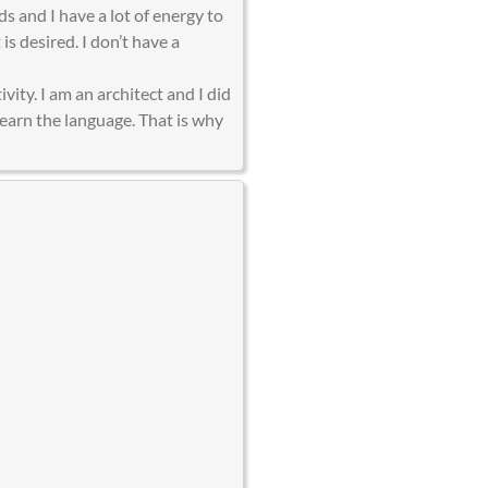
ds and I have a lot of energy to
 is desired. I don’t have a
ivity. I am an architect and I did
earn the language. That is why