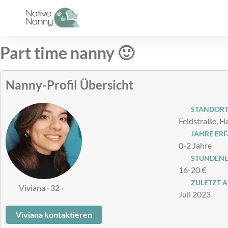
Zum
Inhalt
springen
Part time nanny 🙂
Nanny-Profil Übersicht
STANDOR
Feldstraße, 
JAHRE ER
0-2 Jahre
STUNDENLO
16-20 €
ZULETZT A
Viviana · 32 ·
Juli 2023
Viviana kontaktieren