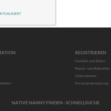
KTUALISIERT
MATION
REGISTRIEREN
Familien und Eltern
Nanny- und Babysitter
Unternehmen
fehlen!
Personalrekrutierung
NATIVE NANNY FINDEN - SCHNELLSUCHE