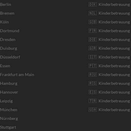
 Berlin
🇩🇰 Kinderbetreuung
r Bremen
🇳🇱 Kinderbetreuung 
 Köln
🇬🇧 Kinderbetreuung 
r Dortmund
🇫🇷 Kinderbetreuung 
 Dresden
🇩🇪 Kinderbetreuung
 Duisburg
🇬🇷 Kinderbetreuung 
 Düsseldorf
🇮🇹 Kinderbetreuung I
 Essen
🇵🇹 Kinderbetreuung 
 Frankfurt am Main
🇷🇺 Kinderbetreuung 
r Hamburg
🇷🇸 Kinderbetreuung 
r Hannover
🇪🇸 Kinderbetreuung 
Leipzig
🇹🇷 Kinderbetreuung 
r München
🇺🇦 Kinderbetreuung 
r Nürnberg
Stuttgart