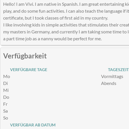
Hello! I am Vivi. I am native in Spanish. I am great entertaining ki
play, and do some fun activities. I can also teach the language if it
certificate, but I took classes of first aid in my country.
I like involving kids in simple activities that stimulates their creat
my masters in Germany, and currently I am taking some time to l
a part time job as a nanny would be perfect for me.
Verfügbarkeit
VERFÜGBARE TAGE
TAGESZEIT
Mo
Vormittags
Di
Abends
Mi
Do
Fr
Sa
So
VERFÜGBAR AB DATUM