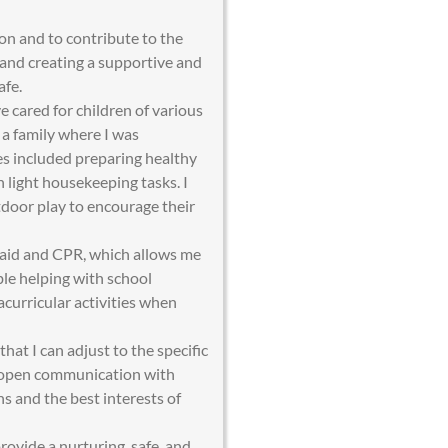
on and to contribute to the
e and creating a supportive and
afe.
e cared for children of various
 a family where I was
ies included preparing healthy
h light housekeeping tasks. I
tdoor play to encourage their
st aid and CPR, which allows me
ble helping with school
acurricular activities when
that I can adjust to the specific
ue open communication with
s and the best interests of
rovide a nurturing, safe, and