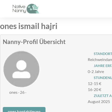
Zum
Inhalt
springen
ones ismail hajri
Nanny-Profil Übersicht
STANDOR
Reichweindamm
JAHRE ER
0-2 Jahre
STUNDENLO
12-15 €
16-20 €
ones · 26 ·
ZULETZT A
August 2025
ones kontaktieren