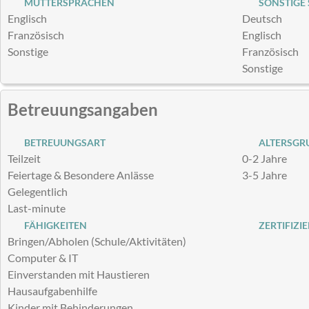
MUTTERSPRACHEN
SONSTIGE
Englisch
Deutsch
Französisch
Englisch
Sonstige
Französisch
Sonstige
Betreuungsangaben
BETREUUNGSART
ALTERSGRU
Teilzeit
0-2 Jahre
Feiertage & Besondere Anlässe
3-5 Jahre
Gelegentlich
Last-minute
FÄHIGKEITEN
ZERTIFIZI
Bringen/Abholen (Schule/Aktivitäten)
Computer & IT
Einverstanden mit Haustieren
Hausaufgabenhilfe
Kinder mit Behinderungen