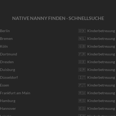
NATIVE NANNY FINDEN - SCHNELLSUCHE
 Berlin
🇩🇰 Kinderbetreuung
r Bremen
🇳🇱 Kinderbetreuung 
 Köln
🇬🇧 Kinderbetreuung 
r Dortmund
🇫🇷 Kinderbetreuung 
 Dresden
🇩🇪 Kinderbetreuung
 Duisburg
🇬🇷 Kinderbetreuung 
 Düsseldorf
🇮🇹 Kinderbetreuung I
 Essen
🇵🇹 Kinderbetreuung 
 Frankfurt am Main
🇷🇺 Kinderbetreuung 
r Hamburg
🇷🇸 Kinderbetreuung 
r Hannover
🇪🇸 Kinderbetreuung 