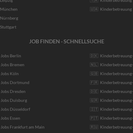
Leipzig
🇹🇷 Kinderbetreuung 
r München
🇺🇦 Kinderbetreuung 
r Nürnberg
Stuttgart
JOB FINDEN - SCHNELLSUCHE
-Jobs Berlin
🇩🇰 Kinderbetreuung
r-Jobs Bremen
🇳🇱 Kinderbetreuung-
-Jobs Köln
🇬🇧 Kinderbetreuung-
r-Jobs Dortmund
🇫🇷 Kinderbetreuung-
-Jobs Dresden
🇩🇪 Kinderbetreuung
-Jobs Duisburg
🇬🇷 Kinderbetreuung-
-Jobs Düsseldorf
🇮🇹 Kinderbetreuung-J
-Jobs Essen
🇵🇹 Kinderbetreuung-
-Jobs Frankfurt am Main
🇷🇺 Kinderbetreuung-