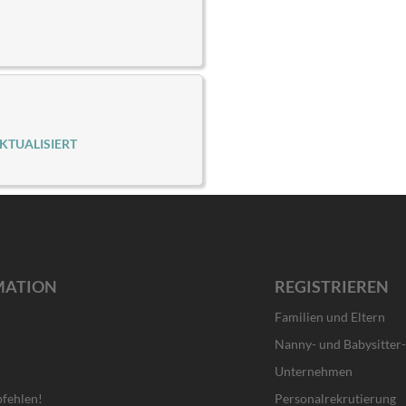
KTUALISIERT
MATION
REGISTRIEREN
Familien und Eltern
Nanny- und Babysitter
Unternehmen
fehlen!
Personalrekrutierung