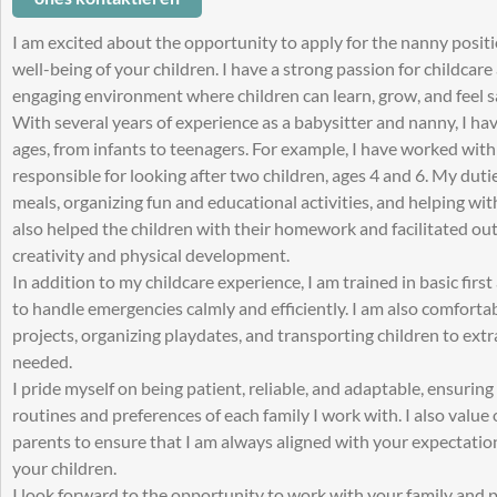
I am excited about the opportunity to apply for the nanny positi
well-being of your children. I have a strong passion for childcar
engaging environment where children can learn, grow, and feel s
With several years of experience as a babysitter and nanny, I hav
ages, from infants to teenagers. For example, I have worked with
responsible for looking after two children, ages 4 and 6. My dut
meals, organizing fun and educational activities, and helping wit
also helped the children with their homework and facilitated ou
creativity and physical development.
In addition to my childcare experience, I am trained in basic fir
to handle emergencies calmly and efficiently. I am also comforta
projects, organizing playdates, and transporting children to extr
needed.
I pride myself on being patient, reliable, and adaptable, ensuring 
routines and preferences of each family I work with. I also val
parents to ensure that I am always aligned with your expectation
your children.
I look forward to the opportunity to work with your family and p