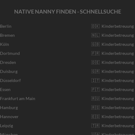
NATIVE NANNY FINDEN - SCHNELLSUCHE
 Berlin
🇩🇰 Kinderbetreuung
r Bremen
🇳🇱 Kinderbetreuung 
 Köln
🇬🇧 Kinderbetreuung 
r Dortmund
🇫🇷 Kinderbetreuung 
 Dresden
🇩🇪 Kinderbetreuung
 Duisburg
🇬🇷 Kinderbetreuung 
 Düsseldorf
🇮🇹 Kinderbetreuung I
 Essen
🇵🇹 Kinderbetreuung 
 Frankfurt am Main
🇷🇺 Kinderbetreuung 
r Hamburg
🇷🇸 Kinderbetreuung 
r Hannover
🇪🇸 Kinderbetreuung 
Leipzig
🇹🇷 Kinderbetreuung 
r München
🇺🇦 Kinderbetreuung 