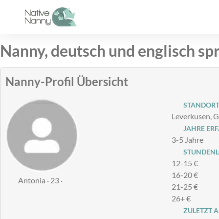
Zum
Inhalt
springen
Nanny, deutsch und englisch s
Nanny-Profil Übersicht
STANDOR
Leverkusen, 
JAHRE ER
3-5 Jahre
STUNDENLO
12-15 €
16-20 €
Antonia · 23 ·
21-25 €
26+ €
ZULETZT A