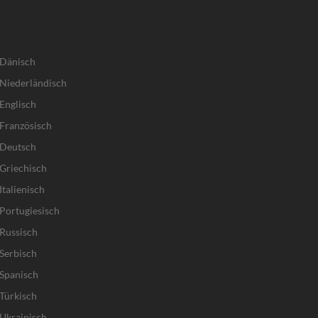
 Dänisch
Niederländisch
Englisch
Französisch
 Deutsch
Griechisch
talienisch
Portugiesisch
Russisch
Serbisch
Spanisch
Türkisch
Ukrainisch