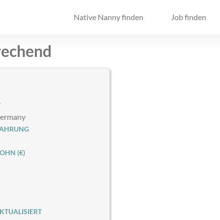
Native Nanny finden
Job finden
prechend
T
Germany
FAHRUNG
HN (€)
KTUALISIERT