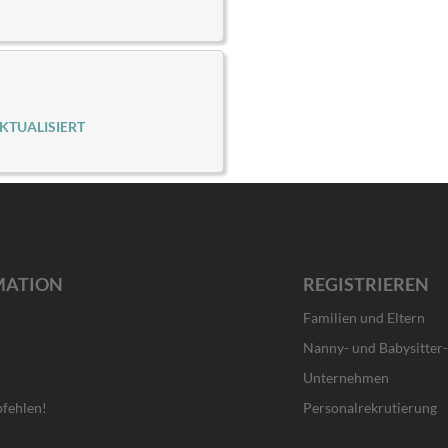
KTUALISIERT
MATION
REGISTRIEREN
Familien und Eltern
Nanny- und Babysitter
Unternehmen
fehlen!
Personalrekrutierung