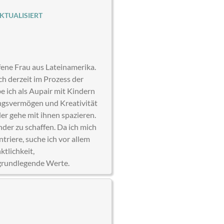
KTUALISIERT
fene Frau aus Lateinamerika.
ch derzeit im Prozess der
 ich als Aupair mit Kindern
ungsvermögen und Kreativität
der gehe mit ihnen spazieren.
nder zu schaffen. Da ich mich
riere, suche ich vor allem
ktlichkeit,
 grundlegende Werte.