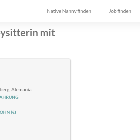
Native Nanny finden
Job finden
ysitterin mit
T
erg, Alemania
FAHRUNG
HN (€)