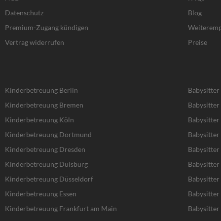
k
a
e
n
Datenschutz
Blog
-
m
r
f
Premium-Zugang kündigen
Weiteremp
Vertrag widerrufen
Preise
Kinderbetreuung Berlin
Babysitter
Kinderbetreuung Bremen
Babysitte
Kinderbetreuung Köln
Babysitter
Kinderbetreuung Dortmund
Babysitte
Kinderbetreuung Dresden
Babysitter
Kinderbetreuung Duisburg
Babysitter
Kinderbetreuung Düsseldorf
Babysitter
Kinderbetreuung Essen
Babysitter
Kinderbetreuung Frankfurt am Main
Babysitter