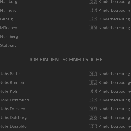
r Hamburg
🇷🇸 Kinderbetreuung 
r Hannover
🇪🇸 Kinderbetreuung 
Leipzig
🇹🇷 Kinderbetreuung 
r München
🇺🇦 Kinderbetreuung 
r Nürnberg
Stuttgart
JOB FINDEN - SCHNELLSUCHE
-Jobs Berlin
🇩🇰 Kinderbetreuung
r-Jobs Bremen
🇳🇱 Kinderbetreuung-
-Jobs Köln
🇬🇧 Kinderbetreuung-
r-Jobs Dortmund
🇫🇷 Kinderbetreuung-
-Jobs Dresden
🇩🇪 Kinderbetreuung
-Jobs Duisburg
🇬🇷 Kinderbetreuung-
-Jobs Düsseldorf
🇮🇹 Kinderbetreuung-J