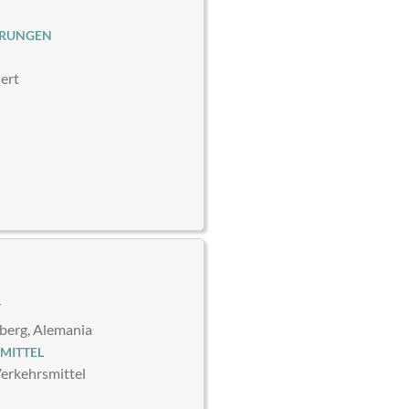
ERUNGEN
iert
T
erg, Alemania
MITTEL
Verkehrsmittel