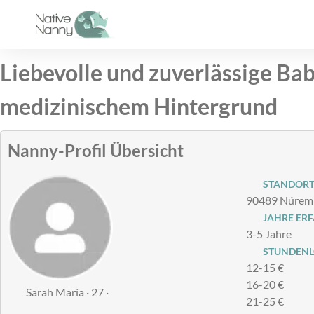
Zum
Inhalt
springen
Liebevolle und zuverlässige Bab
medizinischem Hintergrund
Nanny-Profil Übersicht
STANDOR
90489 Núremb
JAHRE ER
3-5 Jahre
STUNDENLO
12-15 €
16-20 €
Sarah María · 27 ·
21-25 €