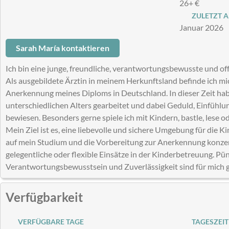
26+ €
ZULETZT A
Januar 2026
Sarah María kontaktieren
Ich bin eine junge, freundliche, verantwortungsbewusste und of
Als ausgebildete Ärztin in meinem Herkunftsland befinde ich mi
Anerkennung meines Diploms in Deutschland. In dieser Zeit habe
unterschiedlichen Alters gearbeitet und dabei Geduld, Einfühl
bewiesen. Besonders gerne spiele ich mit Kindern, bastle, lese o
Mein Ziel ist es, eine liebevolle und sichere Umgebung für die Ki
auf mein Studium und die Vorbereitung zur Anerkennung konzent
gelegentliche oder flexible Einsätze in der Kinderbetreuung. Pün
Verantwortungsbewusstsein und Zuverlässigkeit sind für mich
Verfügbarkeit
VERFÜGBARE TAGE
TAGESZEIT