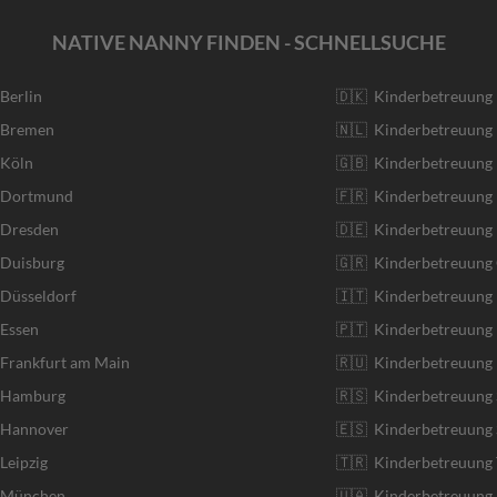
NATIVE NANNY FINDEN - SCHNELLSUCHE
 Berlin
🇩🇰 Kinderbetreuung
r Bremen
🇳🇱 Kinderbetreuung 
 Köln
🇬🇧 Kinderbetreuung 
r Dortmund
🇫🇷 Kinderbetreuung 
 Dresden
🇩🇪 Kinderbetreuung
 Duisburg
🇬🇷 Kinderbetreuung 
 Düsseldorf
🇮🇹 Kinderbetreuung I
 Essen
🇵🇹 Kinderbetreuung 
 Frankfurt am Main
🇷🇺 Kinderbetreuung 
r Hamburg
🇷🇸 Kinderbetreuung 
r Hannover
🇪🇸 Kinderbetreuung 
Leipzig
🇹🇷 Kinderbetreuung 
r München
🇺🇦 Kinderbetreuung 