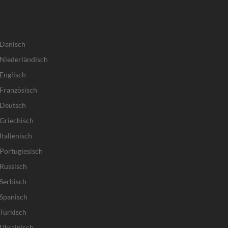
 Dänisch
Niederländisch
Englisch
Französisch
 Deutsch
Griechisch
talienisch
Portugiesisch
Russisch
Serbisch
Spanisch
Türkisch
Ukrainisch