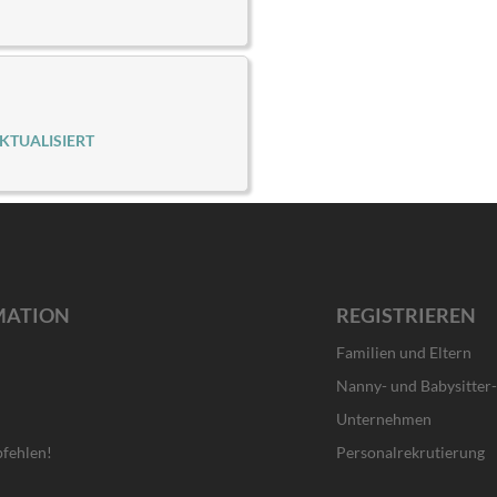
KTUALISIERT
MATION
REGISTRIEREN
Familien und Eltern
Nanny- und Babysitter
Unternehmen
fehlen!
Personalrekrutierung