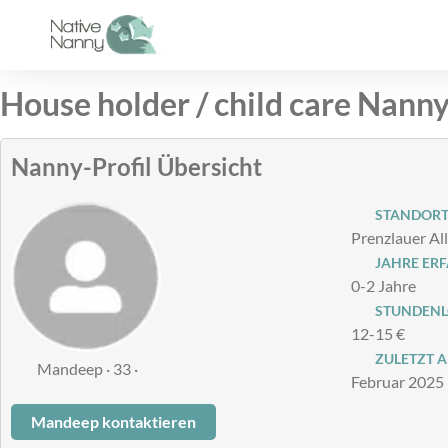
Zum
Inhalt
springen
House holder / child care Nann
Nanny-Profil Übersicht
STANDOR
Prenzlauer Al
JAHRE ER
0-2 Jahre
STUNDENLO
12-15 €
ZULETZT A
Mandeep · 33 ·
Februar 2025
Mandeep kontaktieren