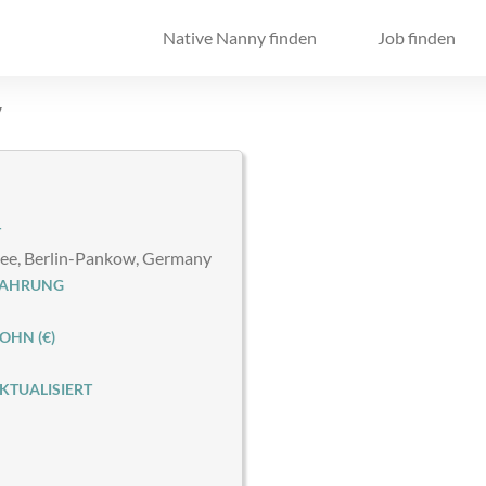
Native Nanny finden
Job finden
y
T
lee, Berlin-Pankow, Germany
FAHRUNG
HN (€)
KTUALISIERT