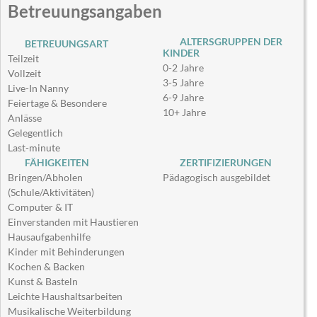
Betreuungsangaben
ALTERSGRUPPEN DER
BETREUUNGSART
KINDER
Teilzeit
0-2 Jahre
Vollzeit
3-5 Jahre
Live-In Nanny
6-9 Jahre
Feiertage & Besondere
10+ Jahre
Anlässe
Gelegentlich
Last-minute
FÄHIGKEITEN
ZERTIFIZIERUNGEN
Bringen/Abholen
Pädagogisch ausgebildet
(Schule/Aktivitäten)
Computer & IT
Einverstanden mit Haustieren
Hausaufgabenhilfe
Kinder mit Behinderungen
Kochen & Backen
Kunst & Basteln
Leichte Haushaltsarbeiten
Musikalische Weiterbildung