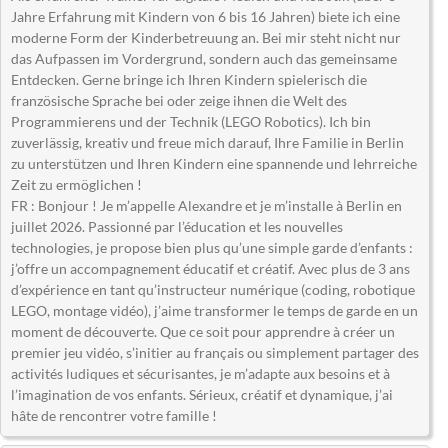
Jahre Erfahrung mit Kindern von 6 bis 16 Jahren) biete ich eine
moderne Form der Kinderbetreuung an. Bei mir steht nicht nur
das Aufpassen im Vordergrund, sondern auch das gemeinsame
Entdecken. Gerne bringe ich Ihren Kindern spielerisch die
französische Sprache bei oder zeige ihnen die Welt des
Programmierens und der Technik (LEGO Robotics). Ich bin
zuverlässig, kreativ und freue mich darauf, Ihre Familie in Berlin
zu unterstützen und Ihren Kindern eine spannende und lehrreiche
Zeit zu ermöglichen !
FR : Bonjour ! Je m’appelle Alexandre et je m’installe à Berlin en
juillet 2026. Passionné par l’éducation et les nouvelles
technologies, je propose bien plus qu’une simple garde d’enfants :
j’offre un accompagnement éducatif et créatif. Avec plus de 3 ans
d’expérience en tant qu’instructeur numérique (coding, robotique
LEGO, montage vidéo), j’aime transformer le temps de garde en un
moment de découverte. Que ce soit pour apprendre à créer un
premier jeu vidéo, s’initier au français ou simplement partager des
activités ludiques et sécurisantes, je m’adapte aux besoins et à
l’imagination de vos enfants. Sérieux, créatif et dynamique, j’ai
hâte de rencontrer votre famille !