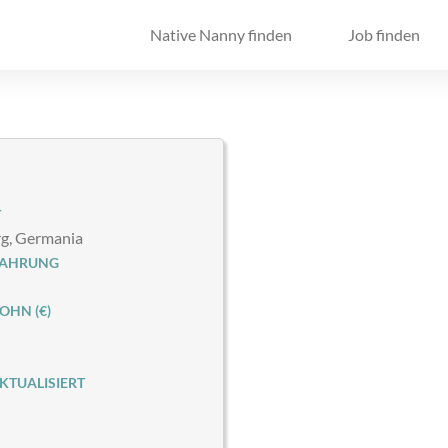
Native Nanny finden
Job finden
T
g, Germania
FAHRUNG
HN (€)
KTUALISIERT