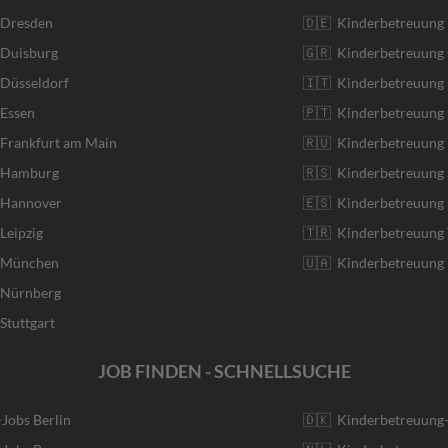
 Dresden
🇩🇪 Kinderbetreuung
 Duisburg
🇬🇷 Kinderbetreuung 
 Düsseldorf
🇮🇹 Kinderbetreuung I
 Essen
🇵🇹 Kinderbetreuung 
 Frankfurt am Main
🇷🇺 Kinderbetreuung 
r Hamburg
🇷🇸 Kinderbetreuung 
r Hannover
🇪🇸 Kinderbetreuung 
Leipzig
🇹🇷 Kinderbetreuung 
r München
🇺🇦 Kinderbetreuung 
r Nürnberg
Stuttgart
JOB FINDEN - SCHNELLSUCHE
-Jobs Berlin
🇩🇰 Kinderbetreuung