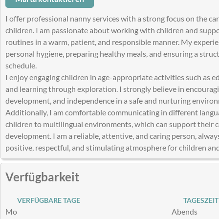
I offer professional nanny services with a strong focus on the ca
children. I am passionate about working with children and suppor
routines in a warm, patient, and responsible manner. My experie
personal hygiene, preparing healthy meals, and ensuring a struc
schedule.
I enjoy engaging children in age-appropriate activities such as e
and learning through exploration. I strongly believe in encourag
development, and independence in a safe and nurturing enviro
Additionally, I am comfortable communicating in different lang
children to multilingual environments, which can support their c
development. I am a reliable, attentive, and caring person, alwa
positive, respectful, and stimulating atmosphere for children and
Verfügbarkeit
VERFÜGBARE TAGE
TAGESZEIT
Mo
Abends