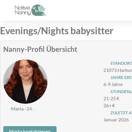
Zum
Inhalt
springen
Evenings/Nights babysitter
Nanny-Profil Übersicht
STANDOR
21073 Harbur
JAHRE ER
6-9 Jahre
STUNDENLO
21-25 €
26+ €
Marta · 24 ·
ZULETZT A
Januar 2026
Marta kontaktieren