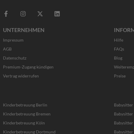
F
I
X
L
a
n
-
i
c
s
t
n
UNTERNEHMEN
INFOR
e
t
w
k
b
a
i
e
Impressum
Hilfe
o
g
t
d
o
r
t
i
AGB
FAQs
k
a
e
n
Datenschutz
Blog
-
m
r
f
Premium-Zugang kündigen
Weiteremp
Vertrag widerrufen
Preise
Kinderbetreuung Berlin
Babysitter
Kinderbetreuung Bremen
Babysitte
Kinderbetreuung Köln
Babysitter
Kinderbetreuung Dortmund
Babysitte