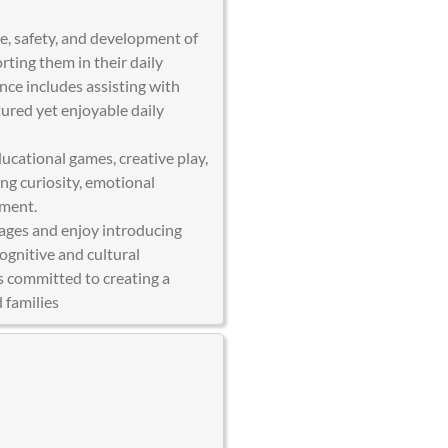
re, safety, and development of
ting them in their daily
nce includes assisting with
tured yet enjoyable daily
ducational games, creative play,
ing curiosity, emotional
nment.
uages and enjoy introducing
ognitive and cultural
ys committed to creating a
 families