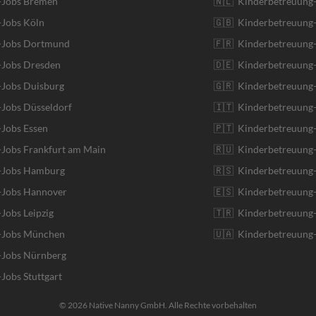
r-Jobs Bremen
🇳🇱 Kinderbetreuung-
-Jobs Köln
🇬🇧 Kinderbetreuung-
r-Jobs Dortmund
🇫🇷 Kinderbetreuung-
-Jobs Dresden
🇩🇪 Kinderbetreuung
-Jobs Duisburg
🇬🇷 Kinderbetreuung-
-Jobs Düsseldorf
🇮🇹 Kinderbetreuung-J
-Jobs Essen
🇵🇹 Kinderbetreuung-
-Jobs Frankfurt am Main
🇷🇺 Kinderbetreuung-
r-Jobs Hamburg
🇷🇸 Kinderbetreuung-
r-Jobs Hannover
🇪🇸 Kinderbetreuung-
-Jobs Leipzig
🇹🇷 Kinderbetreuung-
r-Jobs München
🇺🇦 Kinderbetreuung-
-Jobs Nürnberg
-Jobs Stuttgart
© 2026 Native Nanny GmbH. Alle Rechte vorbehalten