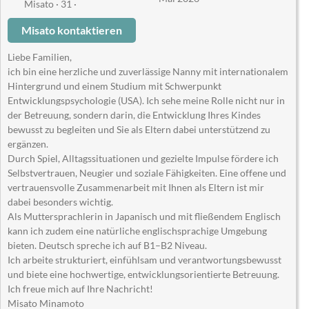
Misato · 31 ·
Misato kontaktieren
Liebe Familien,
ich bin eine herzliche und zuverlässige Nanny mit internationalem
Hintergrund und einem Studium mit Schwerpunkt
Entwicklungspsychologie (USA). Ich sehe meine Rolle nicht nur in
der Betreuung, sondern darin, die Entwicklung Ihres Kindes
bewusst zu begleiten und Sie als Eltern dabei unterstützend zu
ergänzen.
Durch Spiel, Alltagssituationen und gezielte Impulse fördere ich
Selbstvertrauen, Neugier und soziale Fähigkeiten. Eine offene und
vertrauensvolle Zusammenarbeit mit Ihnen als Eltern ist mir
dabei besonders wichtig.
Als Muttersprachlerin in Japanisch und mit fließendem Englisch
kann ich zudem eine natürliche englischsprachige Umgebung
bieten. Deutsch spreche ich auf B1–B2 Niveau.
Ich arbeite strukturiert, einfühlsam und verantwortungsbewusst
und biete eine hochwertige, entwicklungsorientierte Betreuung.
Ich freue mich auf Ihre Nachricht!
Misato Minamoto