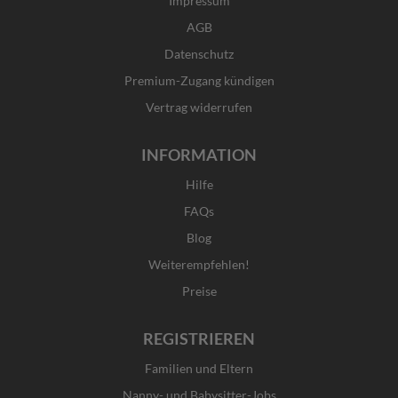
Impressum
o
g
t
d
o
r
t
i
AGB
k
a
e
n
Datenschutz
-
m
r
f
Premium-Zugang kündigen
Vertrag widerrufen
INFORMATION
Hilfe
FAQs
Blog
Weiterempfehlen!
Preise
REGISTRIEREN
Familien und Eltern
Nanny- und Babysitter-Jobs