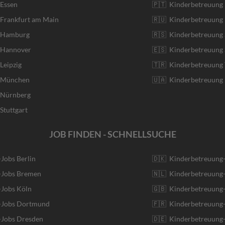
 Essen
🇵🇹 Kinderbetreuung 
 Frankfurt am Main
🇷🇺 Kinderbetreuung 
r Hamburg
🇷🇸 Kinderbetreuung 
r Hannover
🇪🇸 Kinderbetreuung 
Leipzig
🇹🇷 Kinderbetreuung 
r München
🇺🇦 Kinderbetreuung 
r Nürnberg
Stuttgart
JOB FINDEN - SCHNELLSUCHE
-Jobs Berlin
🇩🇰 Kinderbetreuung
r-Jobs Bremen
🇳🇱 Kinderbetreuung-
-Jobs Köln
🇬🇧 Kinderbetreuung-
r-Jobs Dortmund
🇫🇷 Kinderbetreuung-
-Jobs Dresden
🇩🇪 Kinderbetreuung