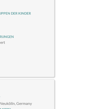
PPEN DER KINDER
ERUNGEN
iert
T
-Neukölln, Germany