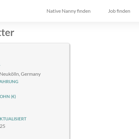
Native Nanny finden
Job finden
tter
T
-Neukölln, Germany
FAHRUNG
HN (€)
KTUALISIERT
025