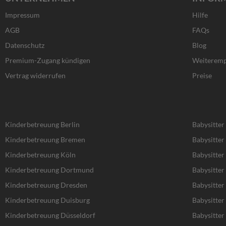
e
t
w
k
b
a
i
e
Impressum
Hilfe
o
g
t
d
o
r
t
i
AGB
FAQs
k
a
e
n
Datenschutz
Blog
-
m
r
f
Premium-Zugang kündigen
Weiteremp
Vertrag widerrufen
Preise
Kinderbetreuung Berlin
Babysitter
Kinderbetreuung Bremen
Babysitte
Kinderbetreuung Köln
Babysitter
Kinderbetreuung Dortmund
Babysitte
Kinderbetreuung Dresden
Babysitter
Kinderbetreuung Duisburg
Babysitter
Kinderbetreuung Düsseldorf
Babysitter