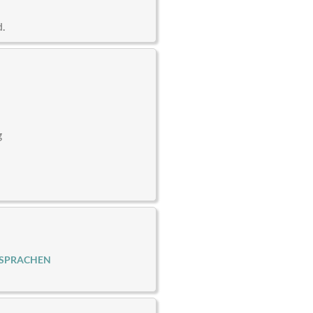
d.
g
 SPRACHEN