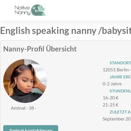
Zum
Inhalt
springen
English speaking nanny /babysi
Nanny-Profil Übersicht
STANDOR
12051 Berlin
JAHRE ER
0-2 Jahre
STUNDENLO
16-20 €
21-25 €
Aminat · 38 ·
ZULETZT A
September 2
Aminat kontaktieren