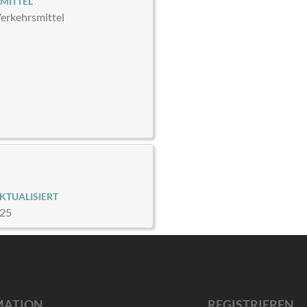
MITTEL
Verkehrsmittel
KTUALISIERT
025
MATION
REGISTRIEREN