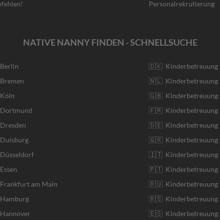
fehlen!
Personalrekrutierung
NATIVE NANNY FINDEN - SCHNELLSUCHE
 Berlin
🇩🇰 Kinderbetreuung
r Bremen
🇳🇱 Kinderbetreuung 
 Köln
🇬🇧 Kinderbetreuung 
r Dortmund
🇫🇷 Kinderbetreuung 
 Dresden
🇩🇪 Kinderbetreuung
 Duisburg
🇬🇷 Kinderbetreuung 
 Düsseldorf
🇮🇹 Kinderbetreuung I
 Essen
🇵🇹 Kinderbetreuung 
 Frankfurt am Main
🇷🇺 Kinderbetreuung 
r Hamburg
🇷🇸 Kinderbetreuung 
r Hannover
🇪🇸 Kinderbetreuung 