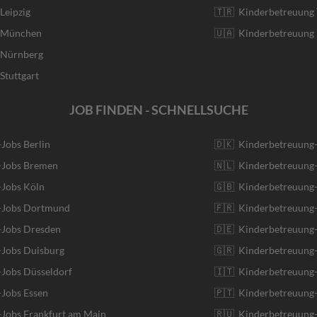
Leipzig
🇹🇷 Kinderbetreuung 
r München
🇺🇦 Kinderbetreuung 
r Nürnberg
Stuttgart
JOB FINDEN - SCHNELLSUCHE
-Jobs Berlin
🇩🇰 Kinderbetreuung
r-Jobs Bremen
🇳🇱 Kinderbetreuung-
-Jobs Köln
🇬🇧 Kinderbetreuung-
r-Jobs Dortmund
🇫🇷 Kinderbetreuung-
-Jobs Dresden
🇩🇪 Kinderbetreuung
-Jobs Duisburg
🇬🇷 Kinderbetreuung-
-Jobs Düsseldorf
🇮🇹 Kinderbetreuung-J
-Jobs Essen
🇵🇹 Kinderbetreuung-
-Jobs Frankfurt am Main
🇷🇺 Kinderbetreuung-