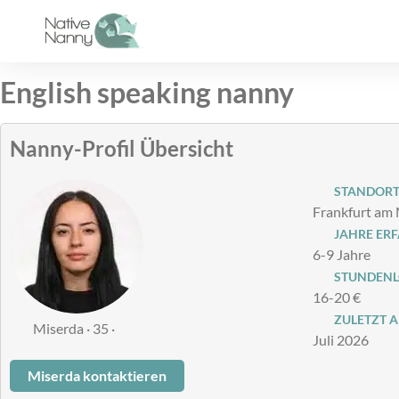
Zum
Inhalt
springen
English speaking nanny
Nanny-Profil Übersicht
STANDOR
Frankfurt am
JAHRE ER
6-9 Jahre
STUNDENLO
16-20 €
ZULETZT A
Miserda · 35 ·
Juli 2026
Miserda kontaktieren