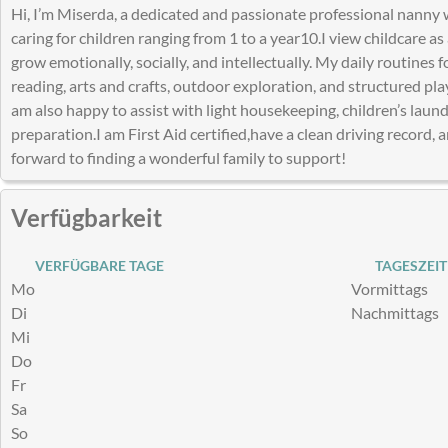
Hi, I’m Miserda, a dedicated and passionate professional nanny 
caring for children ranging from 1 to a year10.I view childcare a
grow emotionally, socially, and intellectually. My daily routines f
reading, arts and crafts, outdoor exploration, and structured pla
am also happy to assist with light housekeeping, children’s laun
preparation.I am First Aid certified,have a clean driving record, a
forward to finding a wonderful family to support!
Verfügbarkeit
VERFÜGBARE TAGE
TAGESZEIT
Mo
Vormittags
Di
Nachmittags
Mi
Do
Fr
Sa
So