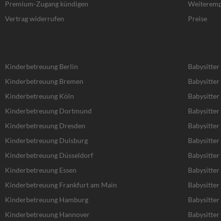
f
Premium-Zugang kündigen
Weiteremp
Vertrag widerrufen
Preise
Kinderbetreuung Berlin
Babysitter
Kinderbetreuung Bremen
Babysitte
Kinderbetreuung Köln
Babysitter
Kinderbetreuung Dortmund
Babysitte
Kinderbetreuung Dresden
Babysitter
Kinderbetreuung Duisburg
Babysitter
Kinderbetreuung Düsseldorf
Babysitter
Kinderbetreuung Essen
Babysitter
Kinderbetreuung Frankfurt am Main
Babysitter
Kinderbetreuung Hamburg
Babysitte
Kinderbetreuung Hannover
Babysitte