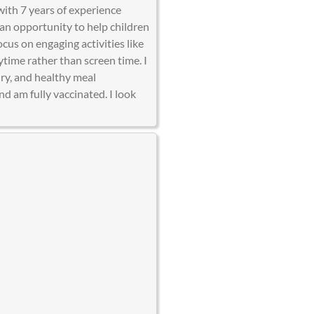
with 7 years of experience
s an opportunity to help children
ocus on engaging activities like
ytime rather than screen time. I
dry, and healthy meal
nd am fully vaccinated. I look