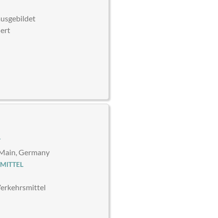
usgebildet
iert
T
 Main, Germany
MITTEL
Verkehrsmittel