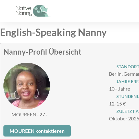
Zum
Inhalt
springen
English-Speaking Nanny
Nanny-Profil Übersicht
STANDOR
Berlin, Germa
JAHRE ER
10+ Jahre
STUNDENLO
12-15 €
ZULETZT A
MOUREEN · 27 ·
Oktober 202
MOUREEN kontaktieren