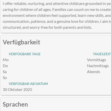
I offer reliable, nurturing, and attentive childcare grounded in 
caring for children of all ages. Families can count on me to create
environment where children feel supported, learn new skills, an
communication, patience, and a genuine love for children, I aim 
structured, and worry-free for both parents and kids.
Verfügbarkeit
VERFÜGBARE TAGE
TAGESZEIT
Mo
Vormittags
Do
Nachmittags
Sa
Abends
So
VERFÜGBAR AB DATUM
30 Oktober 2025
Sprachen