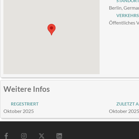
STANDOR
Berlin, Germa
VERKEHRS
Öffentliches 
Weitere Infos
REGESTRIERT
ZULETZT A
Oktober 2025
Oktober 202
F
I
X
L