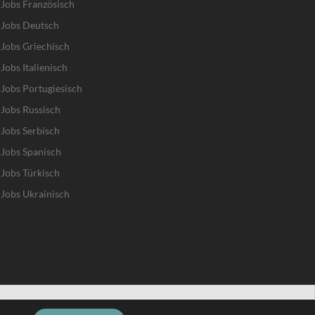
Jobs Französisch
-Jobs Deutsch
Jobs Griechisch
obs Italienisch
Jobs Portugiesisch
Jobs Russisch
Jobs Serbisch
Jobs Spanisch
Jobs Türkisch
Jobs Ukrainisch