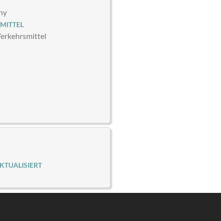
T
ny
MITTEL
Verkehrsmittel
KTUALISIERT
5