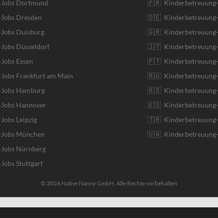
r-Jobs Dortmund
🇫🇷 Kinderbetreuung-
-Jobs Dresden
🇩🇪 Kinderbetreuung
-Jobs Duisburg
🇬🇷 Kinderbetreuung-
-Jobs Düsseldorf
🇮🇹 Kinderbetreuung-J
-Jobs Essen
🇵🇹 Kinderbetreuung-
-Jobs Frankfurt am Main
🇷🇺 Kinderbetreuung-
r-Jobs Hamburg
🇷🇸 Kinderbetreuung-
r-Jobs Hannover
🇪🇸 Kinderbetreuung-
-Jobs Leipzig
🇹🇷 Kinderbetreuung-
r-Jobs München
🇺🇦 Kinderbetreuung-
-Jobs Nürnberg
-Jobs Stuttgart
© 2026 Native Nanny GmbH. Alle Rechte vorbehalten
English