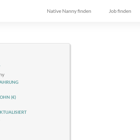
Native Nanny finden
Job finden
T
ny
FAHRUNG
HN (€)
KTUALISIERT
5