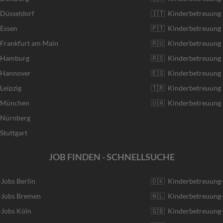
 Düsseldorf
🇮🇹 Kinderbetreuung I
 Essen
🇵🇹 Kinderbetreuung 
 Frankfurt am Main
🇷🇺 Kinderbetreuung 
r Hamburg
🇷🇸 Kinderbetreuung 
r Hannover
🇪🇸 Kinderbetreuung 
Leipzig
🇹🇷 Kinderbetreuung 
r München
🇺🇦 Kinderbetreuung 
r Nürnberg
Stuttgart
JOB FINDEN - SCHNELLSUCHE
-Jobs Berlin
🇩🇰 Kinderbetreuung
r-Jobs Bremen
🇳🇱 Kinderbetreuung-
-Jobs Köln
🇬🇧 Kinderbetreuung-