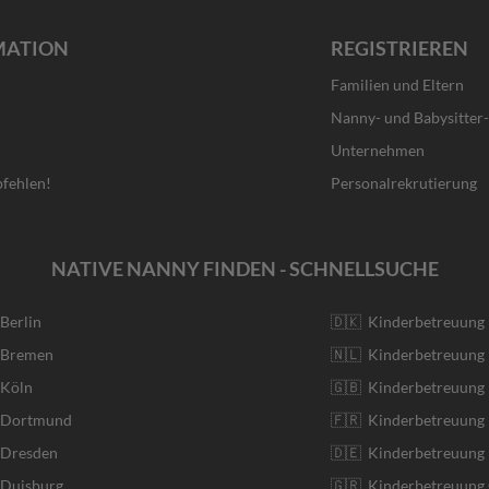
MATION
REGISTRIEREN
Familien und Eltern
Nanny- und Babysitter
Unternehmen
fehlen!
Personalrekrutierung
NATIVE NANNY FINDEN - SCHNELLSUCHE
 Berlin
🇩🇰 Kinderbetreuung
r Bremen
🇳🇱 Kinderbetreuung 
 Köln
🇬🇧 Kinderbetreuung 
r Dortmund
🇫🇷 Kinderbetreuung 
 Dresden
🇩🇪 Kinderbetreuung
 Duisburg
🇬🇷 Kinderbetreuung 