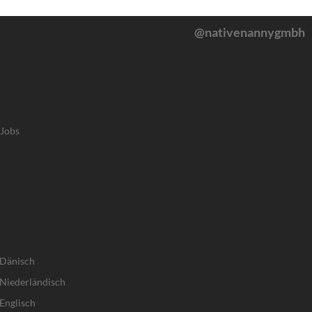
@nativenannygmbh
-Jobs
 Dänisch
Niederländisch
Englisch