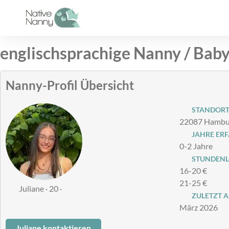
Zum
Inhalt
springen
englischsprachige Nanny / Baby
Nanny-Profil Übersicht
STANDOR
22087 Hambur
JAHRE ER
0-2 Jahre
STUNDENLO
16-20 €
21-25 €
Juliane · 20 ·
ZULETZT A
März 2026
Juliane kontaktieren