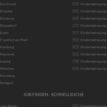
r Dortmund
🇫🇷 Kinderbetreuung 
 Dresden
🇩🇪 Kinderbetreuung
 Duisburg
🇬🇷 Kinderbetreuung 
 Düsseldorf
🇮🇹 Kinderbetreuung I
 Essen
🇵🇹 Kinderbetreuung 
 Frankfurt am Main
🇷🇺 Kinderbetreuung 
r Hamburg
🇷🇸 Kinderbetreuung 
r Hannover
🇪🇸 Kinderbetreuung 
Leipzig
🇹🇷 Kinderbetreuung 
r München
🇺🇦 Kinderbetreuung 
r Nürnberg
Stuttgart
JOB FINDEN - SCHNELLSUCHE
-Jobs Berlin
🇩🇰 Kinderbetreuung