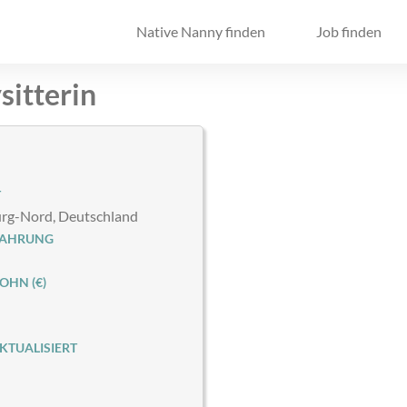
Native Nanny finden
Job finden
sitterin
T
g-Nord, Deutschland
FAHRUNG
HN (€)
KTUALISIERT