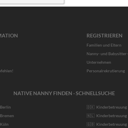
MATION
REGISTRIEREN
Familien und Eltern
Nanny- und Babysitter
Unternehmen
fehlen!
Personalrekrutierung
NATIVE NANNY FINDEN - SCHNELLSUCHE
 Berlin
🇩🇰 Kinderbetreuung
r Bremen
🇳🇱 Kinderbetreuung 
 Köln
🇬🇧 Kinderbetreuung 