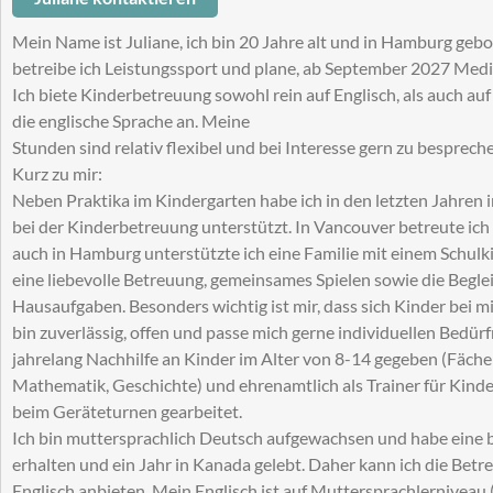
Mein Name ist Juliane, ich bin 20 Jahre alt und in Hamburg geb
betreibe ich Leistungssport und plane, ab September 2027 Mediz
Ich biete Kinderbetreuung sowohl rein auf Englisch, als auch a
die englische Sprache an. Meine
Stunden sind relativ flexibel und bei Interesse gern zu besprech
Kurz zu mir:
Neben Praktika im Kindergarten habe ich in den letzten Jahren 
bei der Kinderbetreuung unterstützt. In Vancouver betreute ich
auch in Hamburg unterstützte ich eine Familie mit einem Schulki
eine liebevolle Betreuung, gemeinsames Spielen sowie die Beglei
Hausaufgaben. Besonders wichtig ist mir, dass sich Kinder bei mi
bin zuverlässig, offen und passe mich gerne individuellen Bedürf
jahrelang Nachhilfe an Kinder im Alter von 8-14 gegeben (Fächer:
Mathematik, Geschichte) und ehrenamtlich als Trainer für Kind
beim Geräteturnen gearbeitet.
Ich bin muttersprachlich Deutsch aufgewachsen und habe eine b
erhalten und ein Jahr in Kanada gelebt. Daher kann ich die Bet
Englisch anbieten. Mein Englisch ist auf Muttersprachlerniveau (C