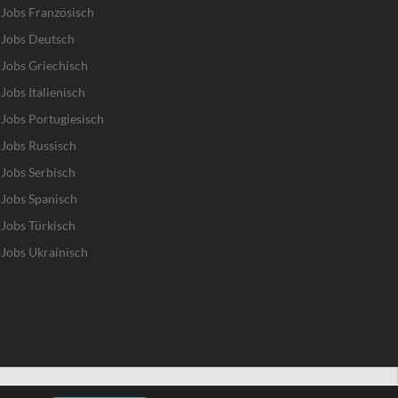
Jobs Französisch
-Jobs Deutsch
Jobs Griechisch
obs Italienisch
Jobs Portugiesisch
Jobs Russisch
Jobs Serbisch
Jobs Spanisch
Jobs Türkisch
Jobs Ukrainisch