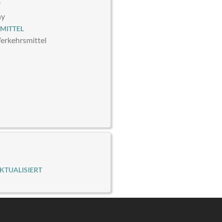
T
ny
MITTEL
Verkehrsmittel
KTUALISIERT