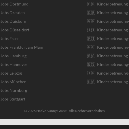
r-Jobs Dortmund
🇫🇷 Kinderbetreuung-
-Jobs Dresden
🇩🇪 Kinderbetreuung
-Jobs Duisburg
🇬🇷 Kinderbetreuung-
-Jobs Düsseldorf
🇮🇹 Kinderbetreuung-J
-Jobs Essen
🇵🇹 Kinderbetreuung-
-Jobs Frankfurt am Main
🇷🇺 Kinderbetreuung-
r-Jobs Hamburg
🇷🇸 Kinderbetreuung-
r-Jobs Hannover
🇪🇸 Kinderbetreuung-
-Jobs Leipzig
🇹🇷 Kinderbetreuung-
r-Jobs München
🇺🇦 Kinderbetreuung-
-Jobs Nürnberg
-Jobs Stuttgart
© 2026 Native Nanny GmbH. Alle Rechte vorbehalten
English