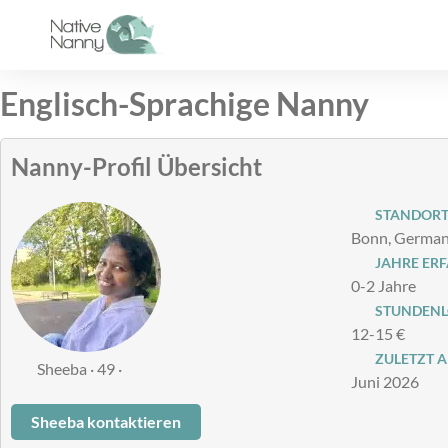
Zum
Inhalt
springen
Englisch-Sprachige Nanny
Nanny-Profil Übersicht
STANDOR
Bonn, Germa
JAHRE ER
0-2 Jahre
STUNDENLO
12-15 €
ZULETZT A
Sheeba · 49 ·
Juni 2026
Sheeba kontaktieren