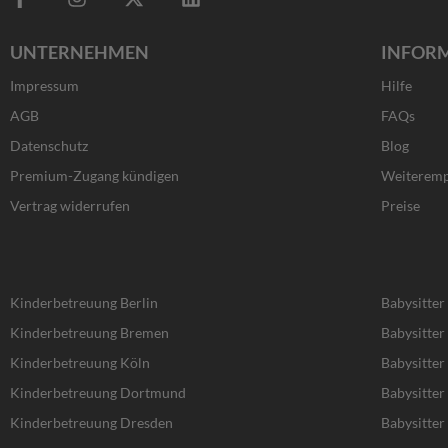
a
n
-
i
c
s
t
n
UNTERNEHMEN
INFOR
e
t
w
k
b
a
i
e
Impressum
Hilfe
o
g
t
d
o
r
t
i
AGB
FAQs
k
a
e
n
Datenschutz
Blog
-
m
r
f
Premium-Zugang kündigen
Weiteremp
Vertrag widerrufen
Preise
Kinderbetreuung Berlin
Babysitter
Kinderbetreuung Bremen
Babysitte
Kinderbetreuung Köln
Babysitter
Kinderbetreuung Dortmund
Babysitte
Kinderbetreuung Dresden
Babysitter