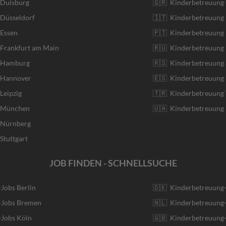
 Duisburg
🇬🇷 Kinderbetreuung 
 Düsseldorf
🇮🇹 Kinderbetreuung I
 Essen
🇵🇹 Kinderbetreuung 
 Frankfurt am Main
🇷🇺 Kinderbetreuung 
r Hamburg
🇷🇸 Kinderbetreuung 
r Hannover
🇪🇸 Kinderbetreuung 
Leipzig
🇹🇷 Kinderbetreuung 
r München
🇺🇦 Kinderbetreuung 
r Nürnberg
Stuttgart
JOB FINDEN - SCHNELLSUCHE
-Jobs Berlin
🇩🇰 Kinderbetreuung
r-Jobs Bremen
🇳🇱 Kinderbetreuung-
-Jobs Köln
🇬🇧 Kinderbetreuung-