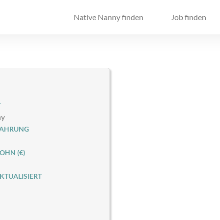
Native Nanny finden
Job finden
T
ny
FAHRUNG
HN (€)
KTUALISIERT