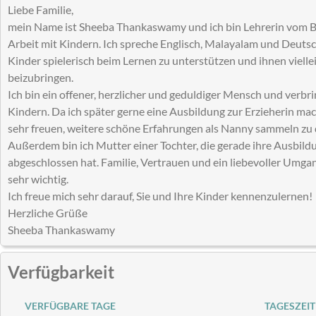
Liebe Familie,
mein Name ist Sheeba Thankaswamy und ich bin Lehrerin vom Be
Arbeit mit Kindern. Ich spreche Englisch, Malayalam und Deuts
Kinder spielerisch beim Lernen zu unterstützen und ihnen vielle
beizubringen.
Ich bin ein offener, herzlicher und geduldiger Mensch und verbri
Kindern. Da ich später gerne eine Ausbildung zur Erzieherin ma
sehr freuen, weitere schöne Erfahrungen als Nanny sammeln zu 
Außerdem bin ich Mutter einer Tochter, die gerade ihre Ausbil
abgeschlossen hat. Familie, Vertrauen und ein liebevoller Umga
sehr wichtig.
Ich freue mich sehr darauf, Sie und Ihre Kinder kennenzulernen!
Herzliche Grüße
Sheeba Thankaswamy
Verfügbarkeit
VERFÜGBARE TAGE
TAGESZEIT