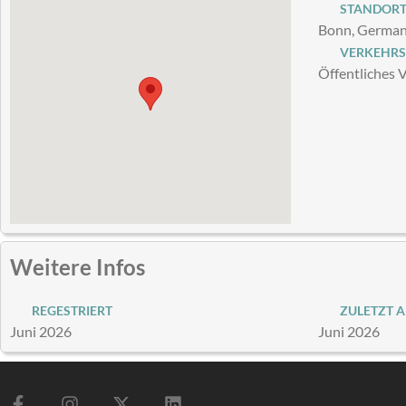
STANDOR
Bonn, Germa
VERKEHRS
Öffentliches 
Weitere Infos
REGESTRIERT
ZULETZT A
Juni 2026
Juni 2026
F
I
X
L