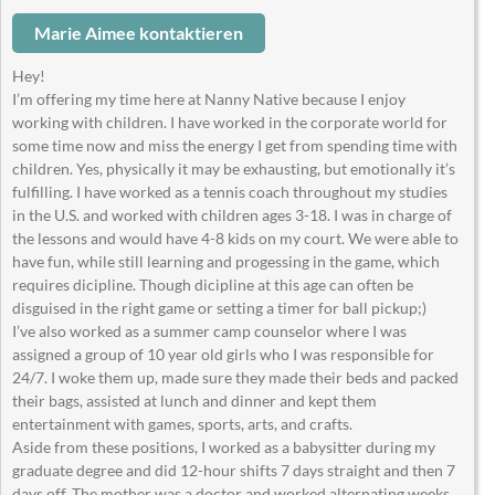
Marie Aimee kontaktieren
Hey!
I’m offering my time here at Nanny Native because I enjoy
working with children. I have worked in the corporate world for
some time now and miss the energy I get from spending time with
children. Yes, physically it may be exhausting, but emotionally it’s
fulfilling. I have worked as a tennis coach throughout my studies
in the U.S. and worked with children ages 3-18. I was in charge of
the lessons and would have 4-8 kids on my court. We were able to
have fun, while still learning and progessing in the game, which
requires dicipline. Though dicipline at this age can often be
disguised in the right game or setting a timer for ball pickup;)
I’ve also worked as a summer camp counselor where I was
assigned a group of 10 year old girls who I was responsible for
24/7. I woke them up, made sure they made their beds and packed
their bags, assisted at lunch and dinner and kept them
entertainment with games, sports, arts, and crafts.
Aside from these positions, I worked as a babysitter during my
graduate degree and did 12-hour shifts 7 days straight and then 7
days off. The mother was a doctor and worked alternating weeks.