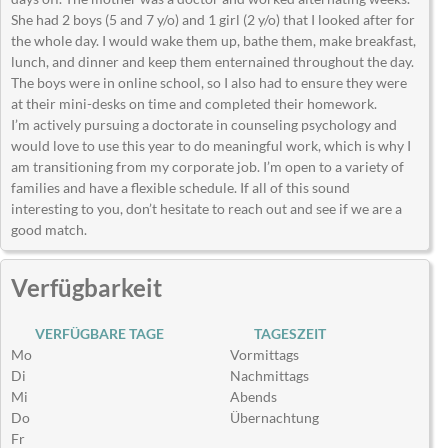
She had 2 boys (5 and 7 y/o) and 1 girl (2 y/o) that I looked after for
the whole day. I would wake them up, bathe them, make breakfast,
lunch, and dinner and keep them enternained throughout the day.
The boys were in online school, so I also had to ensure they were
at their mini-desks on time and completed their homework.
I’m actively pursuing a doctorate in counseling psychology and
would love to use this year to do meaningful work, which is why I
am transitioning from my corporate job. I’m open to a variety of
families and have a flexible schedule. If all of this sound
interesting to you, don’t hesitate to reach out and see if we are a
good match.
Verfügbarkeit
VERFÜGBARE TAGE
TAGESZEIT
Mo
Vormittags
Di
Nachmittags
Mi
Abends
Do
Übernachtung
Fr