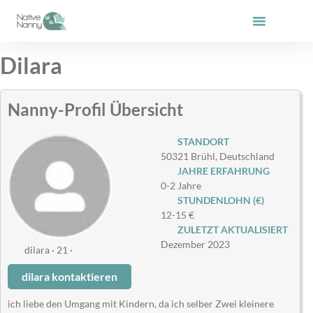
Zum
Inhalt
springen
Dilara
Nanny-Profil Übersicht
STANDORT
50321 Brühl, Deutschland
JAHRE ERFAHRUNG
0-2 Jahre
STUNDENLOHN (€)
12-15 €
ZULETZT AKTUALISIERT
Dezember 2023
dilara · 21 ·
dilara kontaktieren
ich liebe den Umgang mit Kindern, da ich selber Zwei kleinere