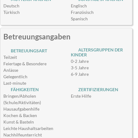
Deutsch
Englisch
Türkisch
Französisch
Spanisch
Betreuungsangaben
ALTERSGRUPPEN DER
BETREUUNGSART
KINDER
Teilzeit
0-2 Jahre
Feiertage & Besondere
3-5 Jahre
Anlässe
6-9 Jahre
Gelegentlich
Last-minute
FÄHIGKEITEN
ZERTIFIZIERUNGEN
Bringen/Abholen
Erste Hilfe
(Schule/Aktivitäten)
Hausaufgabenhilfe
Kochen & Backen
Kunst & Basteln
Leichte Haushaltsarbeiten
Nachhilfeunterricht