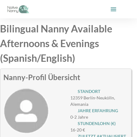
Zum
Inhalt
springen
Bilingual Nanny Available
Afternoons & Evenings
(Spanish/English)
Nanny-Profil Übersicht
STANDORT
12359 Berlín-Neukölln,
Alemania
JAHRE ERFAHRUNG
0-2 Jahre
STUNDENLOHN (€)
16-20 €
ZULETZT AKTUALISIERT