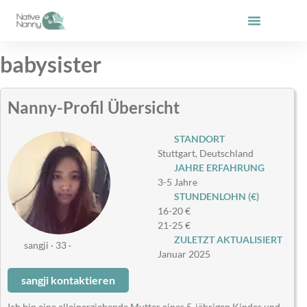
Zum
Inhalt
springen
babysister
Nanny-Profil Übersicht
STANDORT
Stuttgart, Deutschland
JAHRE ERFAHRUNG
3-5 Jahre
STUNDENLOHN (€)
16-20 €
21-25 €
ZULETZT AKTUALISIERT
sangji · 33 ·
Januar 2025
sangji kontaktieren
Ich bin eine alleinerziehende Mutter eines 5-jährigen Kindes und