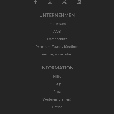
F
I
X
L
a
n
-
i
c
s
t
n
UNTERNEHMEN
e
t
w
k
b
a
i
e
Impressum
o
g
t
d
o
r
t
i
AGB
k
a
e
n
Datenschutz
-
m
r
f
Premium-Zugang kündigen
Vertrag widerrufen
INFORMATION
Hilfe
FAQs
Blog
Weiterempfehlen!
Preise