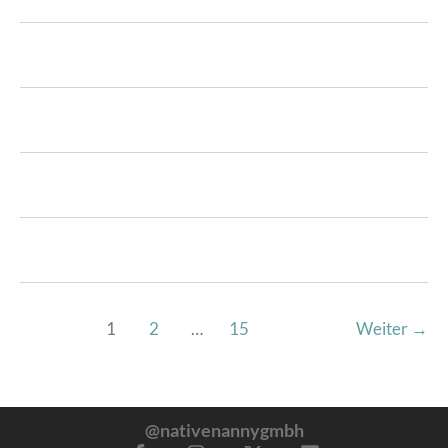
1
2
…
15
Weiter
→
@nativenannygmbh