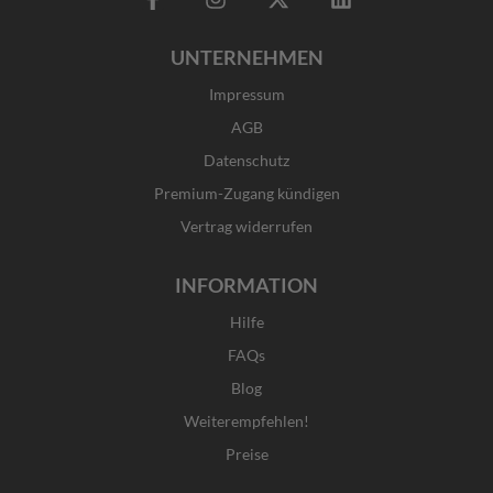
a
n
-
i
c
s
t
n
UNTERNEHMEN
e
t
w
k
b
a
i
e
Impressum
o
g
t
d
o
r
t
i
AGB
k
a
e
n
Datenschutz
-
m
r
f
Premium-Zugang kündigen
Vertrag widerrufen
INFORMATION
Hilfe
FAQs
Blog
Weiterempfehlen!
Preise