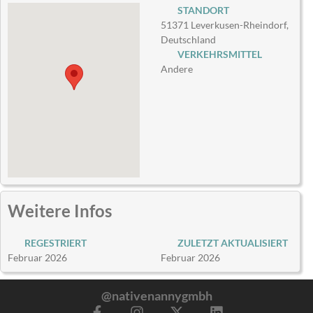
STANDORT
51371 Leverkusen-Rheindorf,
Deutschland
VERKEHRSMITTEL
Andere
Weitere Infos
REGESTRIERT
ZULETZT AKTUALISIERT
Februar 2026
Februar 2026
@nativenannygmbh
F
I
X
L