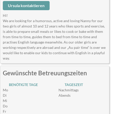
Ursula kontaktieren
Hi!
We are looking for a humorous, active and loving Nanny for our
two girls of almost 10 and 12 years who likes sports and exercise,
is able to prepare small meals or likes to cook or bake with them
from time to time, guides them to bed from time to time and
practises English language meanwhile. As our older girls are
working respectively are abroad and our „Au pair time“ is over we
would like to enable our kids to continue with English in a playful
way.
Gewünschte Betreuungszeiten
BENÖTIGTE TAGE
TAGESZEIT
Mo
Nachmittags
Di
Abends
Mi
Do
Fr