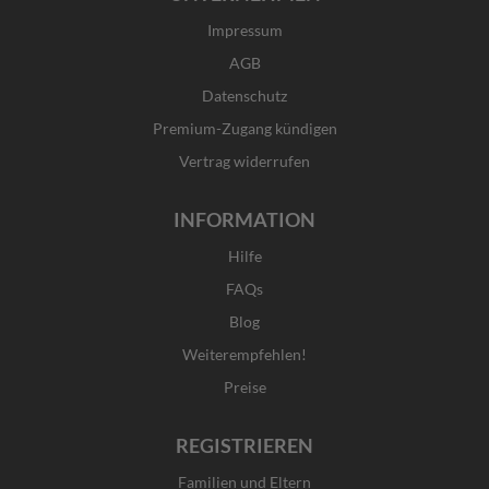
b
a
i
e
Impressum
o
g
t
d
o
r
t
i
AGB
k
a
e
n
Datenschutz
-
m
r
f
Premium-Zugang kündigen
Vertrag widerrufen
INFORMATION
Hilfe
FAQs
Blog
Weiterempfehlen!
Preise
REGISTRIEREN
Familien und Eltern