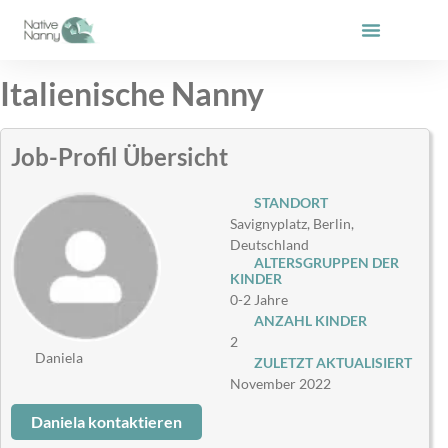
Zum
Inhalt
springen
Italienische Nanny
Job-Profil Übersicht
STANDORT
Savignyplatz, Berlin,
Deutschland
ALTERSGRUPPEN DER
KINDER
0-2 Jahre
ANZAHL KINDER
2
Daniela
ZULETZT AKTUALISIERT
November 2022
Daniela kontaktieren