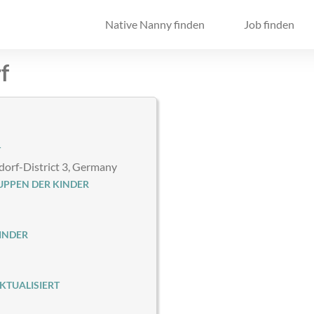
Native Nanny finden
Job finden
f
T
orf-District 3, Germany
PPEN DER KINDER
INDER
KTUALISIERT