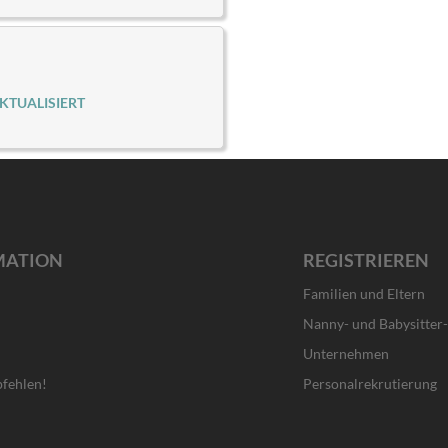
KTUALISIERT
MATION
REGISTRIEREN
Familien und Eltern
Nanny- und Babysitter
Unternehmen
fehlen!
Personalrekrutierung