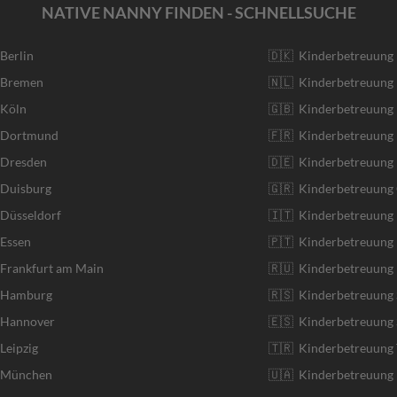
NATIVE NANNY FINDEN - SCHNELLSUCHE
 Berlin
🇩🇰 Kinderbetreuung
r Bremen
🇳🇱 Kinderbetreuung 
 Köln
🇬🇧 Kinderbetreuung 
r Dortmund
🇫🇷 Kinderbetreuung 
 Dresden
🇩🇪 Kinderbetreuung
 Duisburg
🇬🇷 Kinderbetreuung 
 Düsseldorf
🇮🇹 Kinderbetreuung I
 Essen
🇵🇹 Kinderbetreuung 
 Frankfurt am Main
🇷🇺 Kinderbetreuung 
r Hamburg
🇷🇸 Kinderbetreuung 
r Hannover
🇪🇸 Kinderbetreuung 
Leipzig
🇹🇷 Kinderbetreuung 
r München
🇺🇦 Kinderbetreuung 