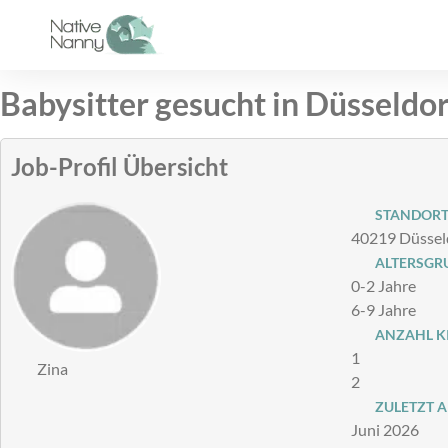
Zum
Inhalt
springen
Babysitter gesucht in Düsseldor
Job-Profil Übersicht
STANDOR
40219 Düsseld
ALTERSGRU
0-2 Jahre
6-9 Jahre
ANZAHL K
1
Zina
2
ZULETZT A
Juni 2026