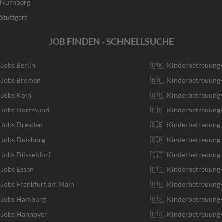
r Nürnberg
Stuttgart
JOB FINDEN - SCHNELLSUCHE
-Jobs Berlin
🇩🇰 Kinderbetreuung
r-Jobs Bremen
🇳🇱 Kinderbetreuung-
-Jobs Köln
🇬🇧 Kinderbetreuung-
r-Jobs Dortmund
🇫🇷 Kinderbetreuung-
-Jobs Dresden
🇩🇪 Kinderbetreuung
-Jobs Duisburg
🇬🇷 Kinderbetreuung-
-Jobs Düsseldorf
🇮🇹 Kinderbetreuung-J
-Jobs Essen
🇵🇹 Kinderbetreuung-
-Jobs Frankfurt am Main
🇷🇺 Kinderbetreuung-
r-Jobs Hamburg
🇷🇸 Kinderbetreuung-
r-Jobs Hannover
🇪🇸 Kinderbetreuung-