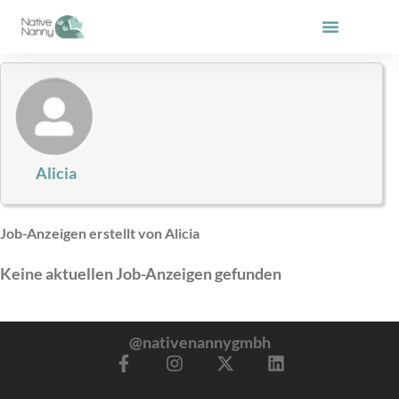
Zum
Inhalt
springen
Alicia
Job-Anzeigen erstellt von Alicia
Keine aktuellen Job-Anzeigen gefunden
@nativenannygmbh
F
I
X
L
a
n
-
i
c
s
t
n