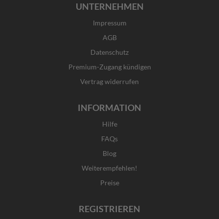
UNTERNEHMEN
e
t
w
k
b
a
i
e
Impressum
o
g
t
d
o
r
t
i
AGB
k
a
e
n
Datenschutz
-
m
r
f
Premium-Zugang kündigen
Vertrag widerrufen
INFORMATION
Hilfe
FAQs
Blog
Weiterempfehlen!
Preise
REGISTRIEREN