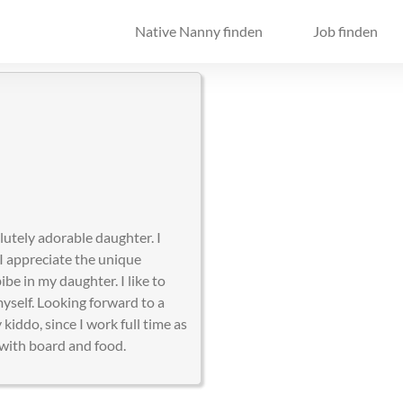
Native Nanny finden
Job finden
lutely adorable daughter. I
I appreciate the unique
be in my daughter. I like to
myself. Looking forward to a
iddo, since I work full time as
 with board and food.