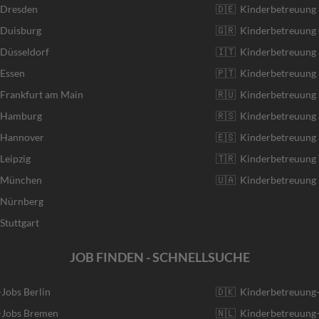
 Dresden
🇩🇪 Kinderbetreuung
 Duisburg
🇬🇷 Kinderbetreuung 
 Düsseldorf
🇮🇹 Kinderbetreuung I
 Essen
🇵🇹 Kinderbetreuung 
 Frankfurt am Main
🇷🇺 Kinderbetreuung 
r Hamburg
🇷🇸 Kinderbetreuung 
r Hannover
🇪🇸 Kinderbetreuung 
Leipzig
🇹🇷 Kinderbetreuung 
r München
🇺🇦 Kinderbetreuung 
r Nürnberg
Stuttgart
JOB FINDEN - SCHNELLSUCHE
-Jobs Berlin
🇩🇰 Kinderbetreuung
r-Jobs Bremen
🇳🇱 Kinderbetreuung-