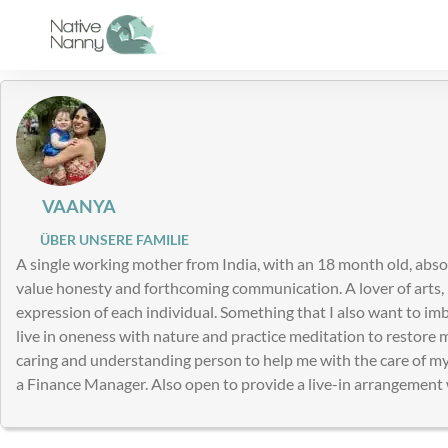
Zum
Inhalt
springen
VAANYA
ÜBER UNSERE FAMILIE
A single working mother from India, with an 18 month old, abso
value honesty and forthcoming communication. A lover of arts, 
expression of each individual. Something that I also want to imbi
live in oneness with nature and practice meditation to restore 
caring and understanding person to help me with the care of my k
a Finance Manager. Also open to provide a live-in arrangement