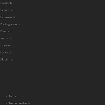
 Deutsch
Griechisch
talienisch
Portugiesisch
Russisch
Serbisch
Spanisch
Türkisch
Ukrainisch
-Jobs Dänisch
Jobs Niederländisch