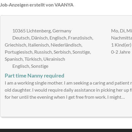
Job-Anzeigen erstellt von VAANYA
10365 Lichtenberg, Germany
Mo, Di, Mi,
Deutsch, Dänisch, Englisch, Französisch,
Nachmitta
Griechisch, Italienisch, Niederländisch,
1 Kind(er)
Portugiesisch, Russisch, Serbisch, Sonstige,
0-2 Jahre
Spanisch, Türkisch, Ukrainisch
Englisch, Sonstige
Part time Nanny required
I am a working single mother. I am seeking a caring and patient
old daughter. I would require daily assistance in picking her up 
for her until the evening when I get free from work. I might…