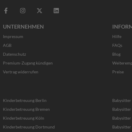
F
I
X
L
a
n
-
i
c
s
t
n
UNTERNEHMEN
INFOR
e
t
w
k
b
a
i
e
Impressum
Hilfe
o
g
t
d
o
r
t
i
AGB
FAQs
k
a
e
n
Datenschutz
Blog
-
m
r
f
Premium-Zugang kündigen
Weiteremp
Vertrag widerrufen
Preise
Kinderbetreuung Berlin
Babysitter
Kinderbetreuung Bremen
Babysitte
Kinderbetreuung Köln
Babysitter
Kinderbetreuung Dortmund
Babysitte